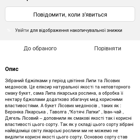
Повідомити, коли з'явиться
Увійти
для відображення накопичувальної знижки
%
До обраного
Порівняти
Опис
Зібраний бджілками у період цвітіння Липи та Лісових
медоносів. Це еліксир натуральної якості та неповторного
смаку букет, сама Липа лікарська рослина, а обробка її
нектару бджолами додатково збагачує мед корисними
властивостями. А букет Лісових медоносів , таких як :
Вероніка Лікарська , Таволга ,"Котячі Лапки" , Іван-чай ,
Дягель Лісовий – доповнили як смакові якості так і корисні
властивості цього сорту. Так як у складі цього сорту зібрані
найвідоміші світу лікарські рослини ми не можемо не
виділити корисні якості цього сорту. Основою сорту став