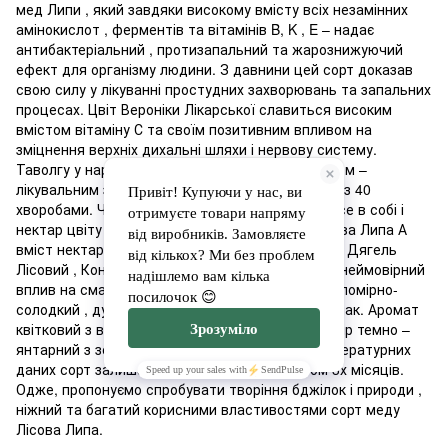
мед Липи , який завдяки високому вмісту всіх незамінних
амінокислот , ферментів та вітамінів B, K , E – надає
антибактеріальний , протизапальний та жарознижуючий
ефект для організму людини. З давнини цей сорт доказав
свою силу у лікуванні простудних захворювань та запальних
процесах. Цвіт Вероніки Лікарської славиться високим
вмістом вітаміну С та своїм позитивним впливом на
зміцнення верхніх дихальні шляхи і нервову систему.
Таволгу у народі , називають сорокаприточником –
лікувальним засобом, що допомагає впоратися з 40
хворобами. Частину корисних властивостей несе в собі і
нектар цвіту Таволги який є у складі сорту Лісова Липа А
вміст нектару квітів : " Котячі Лапки" , Іван-чай , Дягель
Лісовий , Конюшина , Кропива – зробив просто неймовірний
вплив на смак та колір цього сорту. Смак меду помірно-
солодкий , дуже ніжний та має багатий після смак. Аромат
квітковий з власними особливими нотками. Колір темно –
янтарний з зеленкуватим переливом. Згідно літературних
даних сорт залишатиметься рідким протягом 3х місяців.
Одже, пропонуємо спробувати творіння бджілок і природи ,
ніжний та багатий корисними властивостями сорт меду
Лісова Липа.