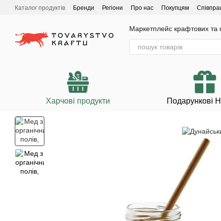
Перейти до основного контенту
Каталог продуктів
Бренди
Регіони
Про нас
Покупцям
Співпра
Маркетплейс крафтових та ф
Харчові продукти
Подарункові 