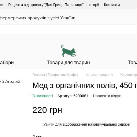
ця
Рецепти від проекту "Для Гриця Паляниця"
Історії
Контакти
ермерських продуктів з усієї України
Набори
Товари для тварин
Тов
Головна | Товариство Крафту
Каталог продуктів
Харчові п
Мед з органічних полів, 450
В наявності
Артикул: 5200081
Написати відгук
220 грн
Увійти
для відображення накопичувальної знижки
%