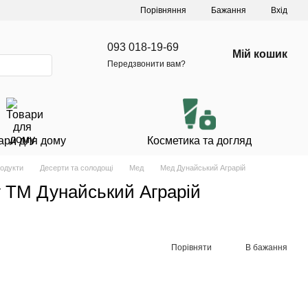
Порівняння
Бажання
Вхід
093 018-19-69
Мій кошик
Передзвонити вам?
ари для дому
Косметика та догляд
родукти
Десерти та солодощі
Мед
Мед Дунайський Аграрій
 г ТМ Дунайський Аграрій
Порівняти
В бажання