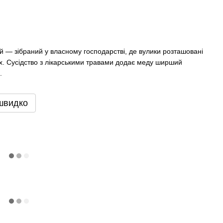
ій — зібраний у власному господарстві, де вулики розташовані
х. Сусідство з лікарськими травами додає меду ширший
.
швидко