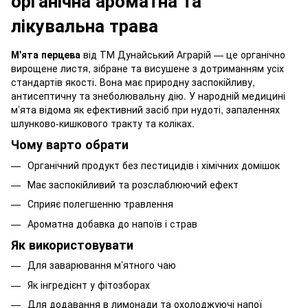
органічна ароматна та
лікувальна трава
М'ята перцева
від ТМ Дунайський Аграрій — це органічно
вирощене листя, зібране та висушене з дотриманням усіх
стандартів якості. Вона має природну заспокійливу,
антисептичну та знеболювальну дію. У народній медицині
м’ята відома як ефективний засіб при нудоті, запаленнях
шлунково-кишкового тракту та коліках.
Чому варто обрати
Органічний продукт без пестицидів і хімічних домішок
Має заспокійливий та розслаблюючий ефект
Сприяє полегшенню травлення
Ароматна добавка до напоїв і страв
Як використовувати
Для заварювання м’ятного чаю
Як інгредієнт у фітозборах
Для додавання в лимонади та охолоджуючі напої