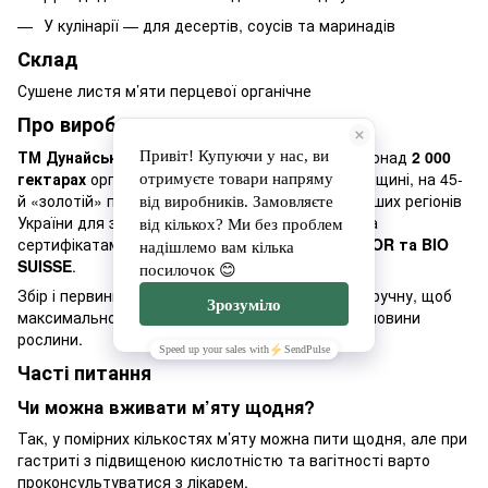
У кулінарії — для десертів, соусів та маринадів
Склад
Сушене листя м’яти перцевої органічне
Про виробника
ТМ Дунайський Аграрій
вирощує сировину на понад
2 000
гектарах
органічної землі в селі Саф'яни на Одещині, на 45-
й «золотій» паралелі — одному з найсприятливіших регіонів
України для землеробства. Якість підтверджена
сертифікатами
«Органік Стандарт», UA-BIO, СOR та BIO
SUISSE
.
Збір і первинну обробку сировини здійснюють вручну, щоб
максимально зберегти ефірні олії та корисні речовини
рослини.
Часті питання
Чи можна вживати м’яту щодня?
Так, у помірних кількостях м’яту можна пити щодня, але при
гастриті з підвищеною кислотністю та вагітності варто
проконсультуватися з лікарем.