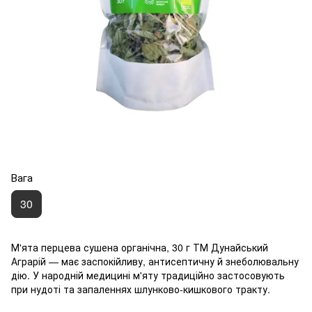
Вага
30
М'ята перцева сушена органічна, 30 г ТМ Дунайський
Аграрій — має заспокійливу, антисептичну й знеболювальну
дію. У народній медицині м'яту традиційно застосовують
при нудоті та запаленнях шлунково-кишкового тракту.