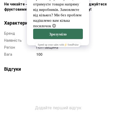
Не чекайте — замовляйте вже зараз і насолоджуйтеся
фруктовими дарами літа у кожному шматочку!
Характеристики
Бренд
Family Garden Kremenchuk
Наявність
Немає в наявності
Регіон
Полтавщина
Вага
100
Відгуки
Додайте перший відгук