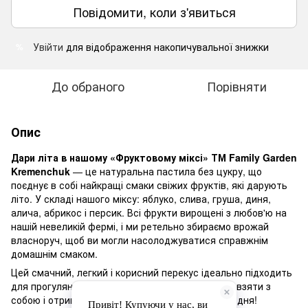
Повідомити, коли з'явиться
Увійти
для відображення накопичувальної знижки
%
До обраного
Порівняти
Опис
Дари літа в нашому «Фруктовому міксі» ТМ Family Garden
Kremenchuk
— це натуральна пастила без цукру, що
поєднує в собі найкращі смаки свіжих фруктів, які дарують
літо. У складі нашого міксу: яблуко, слива, груша, диня,
алича, абрикос і персик. Всі фрукти вирощені з любов'ю на
нашій невеликій фермі, і ми ретельно збираємо врожай
власноруч, щоб ви могли насолоджуватися справжнім
домашнім смаком.
Цей смачний, легкий і корисний перекус ідеально підходить
для прогулянок, подорожей чи навчання. Легко взяти з
собою і отримати заряд енергії в будь-який час дня!