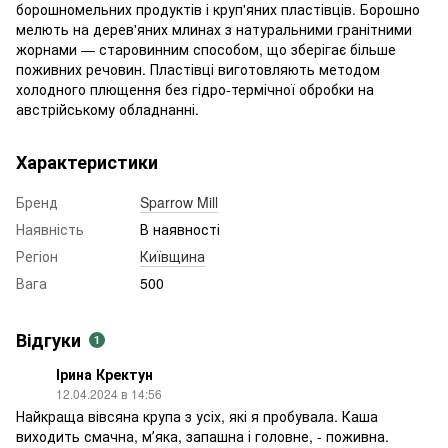
борошномельних продуктів і круп'яних пластівців. Борошно
мелють на дерев'яних млинах з натуральними гранітними
жорнами — старовинним способом, що зберігає більше
поживних речовин. Пластівці виготовляють методом
холодного плющення без гідро-термічної обробки на
австрійському обладнанні.
Характеристики
Бренд
Sparrow Mill
Наявність
В наявності
Регіон
Київщина
Вага
500
Відгуки
1
Ірина Кректун
12.04.2024 в 14:56
Найкраща вівсяна крупа з усіх, які я пробувала. Каша
виходить смачна, мʼяка, запашна і головне, - поживна.