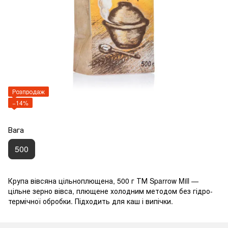
Розпродаж
−14%
Вага
500
Крупа вівсяна цільноплющена, 500 г ТМ Sparrow Mill —
цільне зерно вівса, плющене холодним методом без гідро-
термічної обробки. Підходить для каш і випічки.