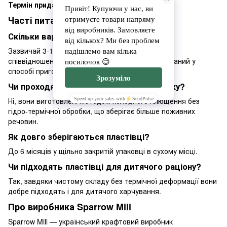
Термін придатності:
6 місяців.
Часті питання
Скільки варити пластівці?
Зазвичай 3-15 хвилин залежно від виду крупи, у
співвідношенні 1:2 з рідиною — точний час вказаний у
способі приготування.
Чи проходять пластівці термічну обробку?
Ні, вони виготовлені методом холодного плющення без
гідро-термічної обробки, що зберігає більше поживних
речовин.
Як довго зберігаються пластівці?
До 6 місяців у щільно закритій упаковці в сухому місці.
Чи підходять пластівці для дитячого раціону?
Так, завдяки чистому складу без термічної деформації вони
добре підходять і для дитячого харчування.
Про виробника Sparrow Mill
Sparrow Mill — український крафтовий виробник