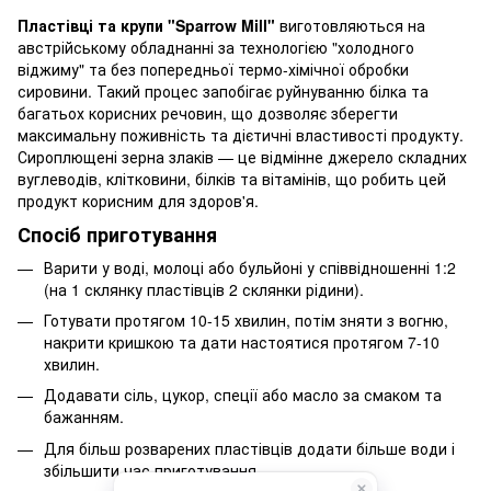
Пластівці та крупи "Sparrow Mill"
виготовляються на
австрійському обладнанні за технологією "холодного
віджиму" та без попередньої термо-хімічної обробки
сировини. Такий процес запобігає руйнуванню білка та
багатьох корисних речовин, що дозволяє зберегти
максимальну поживність та дієтичні властивості продукту.
Сироплющені зерна злаків — це відмінне джерело складних
вуглеводів, клітковини, білків та вітамінів, що робить цей
продукт корисним для здоров'я.
Спосіб приготування
Варити у воді, молоці або бульйоні у співвідношенні 1:2
(на 1 склянку пластівців 2 склянки рідини).
Готувати протягом 10-15 хвилин, потім зняти з вогню,
накрити кришкою та дати настоятися протягом 7-10
хвилин.
Додавати сіль, цукор, спеції або масло за смаком та
бажанням.
Для більш розварених пластівців додати більше води і
збільшити час приготування.