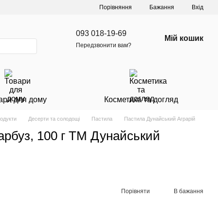
Порівняння
Бажання
Вхід
093 018-19-69
Мій кошик
Передзвонити вам?
ари для дому
Косметика та догляд
родукти
Десерти та солодощі
Пастила
Пастила Дунайський Аграрій
гарбуз, 100 г ТМ Дунайський
Порівняти
В бажання