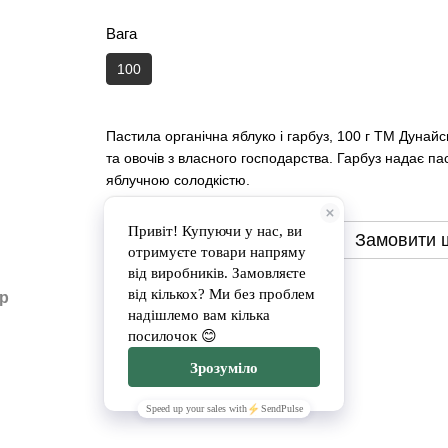
Вага
100
Пастила органічна яблуко і гарбуз, 100 г ТМ Дунайс
та овочів з власного господарства. Гарбуз надає пас
яблучною солодкістю.
Замовити
Замовити 
Доставка
Оплата
ар