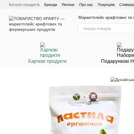
Перейти до основного контенту
Каталог продуктів
Бренди
Регіони
Про нас
Покупцям
Співпра
Маркетплейс крафтових та ф
Харчові продукти
Подарункові 