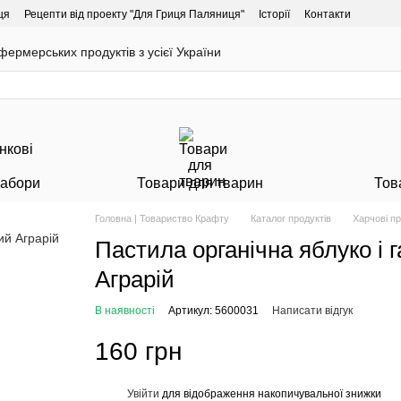
ця
Рецепти від проекту "Для Гриця Паляниця"
Історії
Контакти
ермерських продуктів з усієї України
Набори
Товари для тварин
Тов
Головна | Товариство Крафту
Каталог продуктів
Харчові п
Пастила органічна яблуко і 
Аграрій
В наявності
Артикул: 5600031
Написати відгук
160 грн
Увійти
для відображення накопичувальної знижки
%