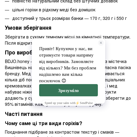
повністю натуральний склад без штучних добавок
цільні горіхи в рідкому меді без домішок
доступний у трьох розмірах банки — 170 г, 320 г і 550 г
Умови зберігання
Зберігати в сухому темному місці за кімнатної температури.
Після відкриття щільно закривати кришку.
Про виробника BDJO.honey
BDJO.honey — сімейне виробництво крем-меду з містечка
Вишнівець на Тернопільщині, де розташована власна пасіка
бренду. Мед не проходить термічну обробку і збивається
кілька діб поспіль при температурі 14–15°C у спеціальних
кремовалках — так руйнуються кристали цукру, і мед
набуває ніжної, повітряної текстури. Ягоди та фрукти
додають у сублімованому вигляді, що дозволяє зберегти до
95% вітамінів. Кожну баночку фасують вручну.
Часті питання
Чому саме ці три види горіхів?
Поєднання підібране за контрастом текстур і смаків —