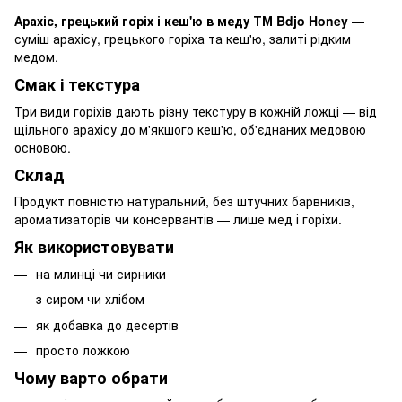
Арахіс, грецький горіх і кеш'ю в меду ТМ Bdjo Honey
—
суміш арахісу, грецького горіха та кеш'ю, залиті рідким
медом.
Смак і текстура
Три види горіхів дають різну текстуру в кожній ложці — від
щільного арахісу до м'якшого кеш'ю, об'єднаних медовою
основою.
Склад
Продукт повністю натуральний, без штучних барвників,
ароматизаторів чи консервантів — лише мед і горіхи.
Як використовувати
на млинці чи сирники
з сиром чи хлібом
як добавка до десертів
просто ложкою
Чому варто обрати