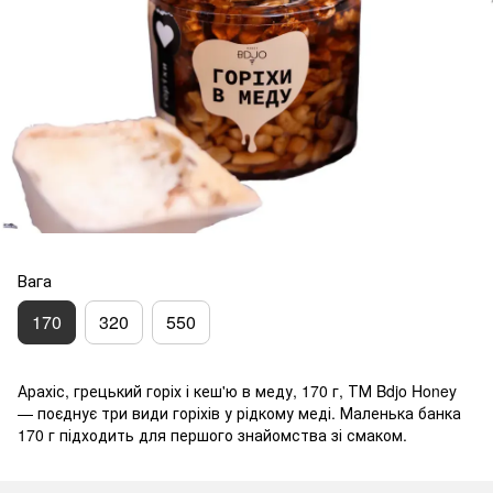
Вага
170
320
550
Арахіс, грецький горіх і кеш'ю в меду, 170 г, ТМ Bdjo Honey
— поєднує три види горіхів у рідкому меді. Маленька банка
170 г підходить для першого знайомства зі смаком.