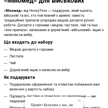
«Міномед» для військових
«Міномед»
від HoneyTime — подарунок, який оцінять
військові та всі, хто пов’язаний з армією: замість
традиційних припасів усередині медові десерти ручної
роботи. Десерти з горіхами і медом, пастила, чай та інші
«bee-припаси» запаковані в дерев’яний «військовий» ящик з
написом на вибір.
Що входить до набору
Медові десерти з горіхами
Пастила
Чай
Дерев’яний ящик з написом на вибір
Як подарувати
Подарункове оформлення та етикетки-побажання вже
включені у вартість набору
Підпишіть листівку в примітках до замовлення — ми
надрукуємо та вкладемо її до набору
Можна замовити доставку напряму отримувачу, навіть