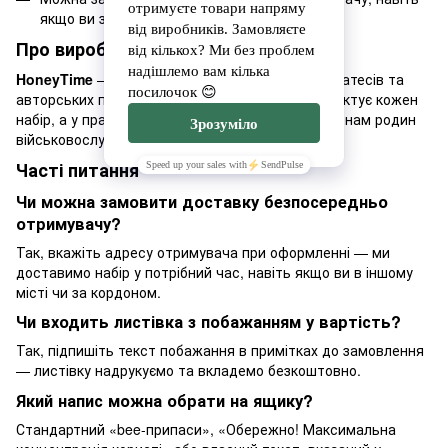
якщо ви за кордоном чи в іншому місті
Про виробника
HoneyTime
— український бренд медових делікатесів та
авторських подарунків. Команда вручну комплектує кожен
набір, а у працевлаштуванні надає перевагу членам родин
військовослужбовців.
Часті питання
Чи можна замовити доставку безпосередньо
отримувачу?
Так, вкажіть адресу отримувача при оформленні — ми
доставимо набір у потрібний час, навіть якщо ви в іншому
місті чи за кордоном.
Чи входить листівка з побажанням у вартість?
Так, підпишіть текст побажання в примітках до замовлення
— листівку надрукуємо та вкладемо безкоштовно.
Який напис можна обрати на ящику?
Стандартний «bee-припаси», «Обережно! Максимальна