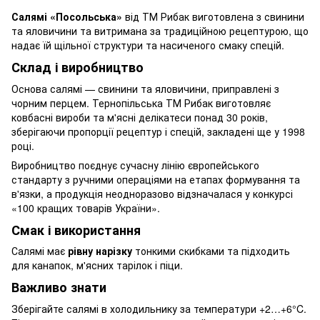
Салямі «Посольська»
від ТМ Рибак виготовлена з свинини
та яловичини та витримана за традиційною рецептурою, що
надає їй щільної структури та насиченого смаку спецій.
Склад і виробництво
Основа салямі — свинини та яловичини, приправлені з
чорним перцем. Тернопільська ТМ Рибак виготовляє
ковбасні вироби та м'ясні делікатеси понад 30 років,
зберігаючи пропорції рецептур і спецій, закладені ще у 1998
році.
Виробництво поєднує сучасну лінію європейського
стандарту з ручними операціями на етапах формування та
в'язки, а продукція неодноразово відзначалася у конкурсі
«100 кращих товарів України».
Смак і використання
Салямі має
рівну нарізку
тонкими скибками та підходить
для канапок, м'ясних тарілок і піци.
Важливо знати
Зберігайте салямі в холодильнику за температури +2…+6°C.