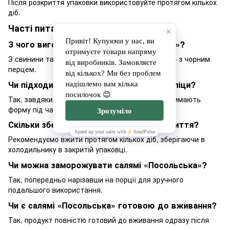
Після розкриття упаковки використовуйте протягом кількох
діб.
Часті питання
З чого виготовлена салямі «Посольська»?
З свинини та яловичини з додаванням спецій — з чорним
перцем.
Чи підходить салямі «Посольська» для піци?
Так, завдяки щільній структурі скибки добре тримають
форму під час запікання.
Скільки зберігається салямі після розкриття?
Рекомендуємо вжити протягом кількох діб, зберігаючи в
холодильнику в закритій упаковці.
Чи можна заморожувати салямі «Посольська»?
Так, попередньо нарізавши на порції для зручного
подальшого використання.
Чи є салямі «Посольська» готовою до вживання?
Так, продукт повністю готовий до вживання одразу після