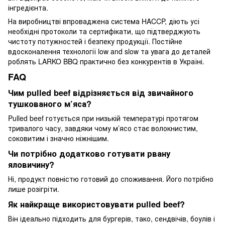
інгредієнта.
На виробництві впроваджена система HACCP, діють усі
необхідні протоколи та сертифікати, що підтверджують
чистоту потужностей і безпеку продукції. Постійне
вдосконалення технології low and slow та увага до деталей
роблять LARKO BBQ практично без конкурентів в Україні.
FAQ
Чим pulled beef відрізняється від звичайного
тушкованого м’яса?
Pulled beef готується при низькій температурі протягом
тривалого часу, завдяки чому м’ясо стає волокнистим,
соковитим і значно ніжнішим.
Чи потрібно додатково готувати рвану
яловичину?
Ні, продукт повністю готовий до споживання. Його потрібно
лише розігріти.
Як найкраще використовувати pulled beef?
Він ідеально підходить для бургерів, тако, сендвічів, боулів і