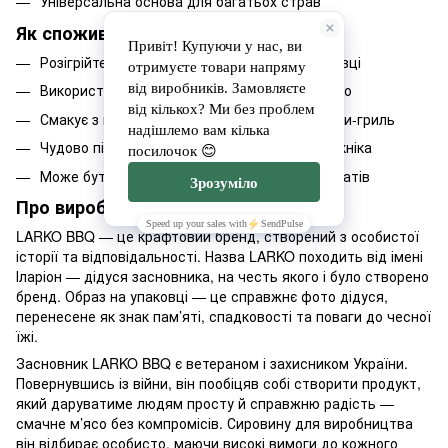
Універсальна основа для багатьох страв
Як споживати і з чим поєднувати
Розігрійте згідно з рекомендаціями на упаковці
Використовуйте для бургерів, сендвічів і тако
Смакує з картоплею, кукурудзою або овочами-гриль
Чудово підходить для швидкої вечері або пікніка
Може бути основою для боулів і м’ясних салатів
Про виробника
LARKO BBQ — це крафтовий бренд, створений з особистої
історії та відповідальності. Назва LARKO походить від імені
Іларіон — дідуся засновника, на честь якого і було створено
бренд. Образ на упаковці — це справжнє фото дідуся,
перенесене як знак пам’яті, спадковості та поваги до чесної
їжі.
Засновник LARKO BBQ є ветераном і захисником України.
Повернувшись із війни, він пообіцяв собі створити продукт,
який даруватиме людям просту й справжню радість —
смачне м’ясо без компромісів. Сировину для виробництва
він відбирає особисто, маючи високі вимоги до кожного