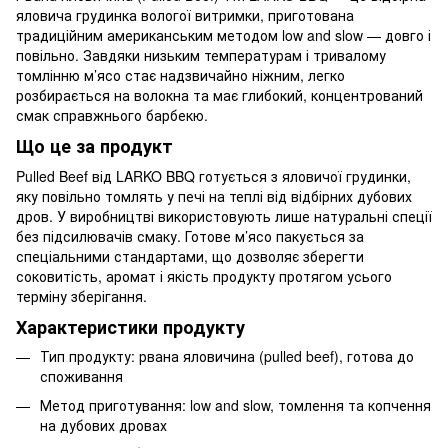
яловича грудинка вологої витримки, приготована
традиційним американським методом low and slow — довго і
повільно. Завдяки низьким температурам і тривалому
томлінню м’ясо стає надзвичайно ніжним, легко
розбирається на волокна та має глибокий, концентрований
смак справжнього барбекю.
Що це за продукт
Pulled Beef від LARKO BBQ готується з яловичої грудинки,
яку повільно томлять у печі на теплі від відбірних дубових
дров. У виробництві використовують лише натуральні спеції
без підсилювачів смаку. Готове м’ясо пакується за
спеціальними стандартами, що дозволяє зберегти
соковитість, аромат і якість продукту протягом усього
терміну зберігання.
Характеристики продукту
Тип продукту: рвана яловичина (pulled beef), готова до
споживання
Метод приготування: low and slow, томлення та копчення
на дубових дровах