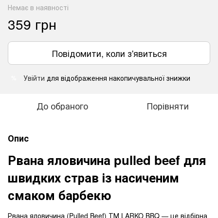
Немає в наявності
359 грн
Повідомити, коли з'явиться
Увійти
для відображення накопичувальної знижки
%
До обраного
Порівняти
Опис
Рвана яловичина pulled beef для
швидких страв із насиченим
смаком барбекю
Рвана яловичина (Pulled Beef) ТМ LARKO BBQ — це відбірна