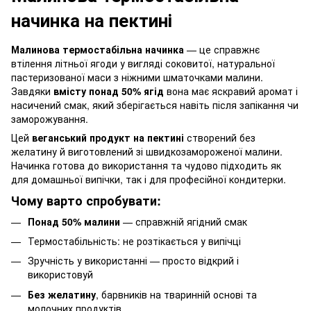
начинка на пектині
Малинова термостабільна начинка
— це справжнє
втілення літньої ягоди у вигляді соковитої, натуральної
пастеризованої маси з ніжними шматочками малини.
Завдяки
вмісту понад 50% ягід
вона має яскравий аромат і
насичений смак, який зберігається навіть після запікання чи
заморожування.
Цей
веганський продукт на пектині
створений без
желатину й виготовлений зі швидкозамороженої малини.
Начинка готова до використання та чудово підходить як
для домашньої випічки, так і для професійної кондитерки.
Чому варто спробувати:
Понад 50% малини
— справжній ягідний смак
Термостабільність: не розтікається у випічці
Зручність у використанні — просто відкрий і
використовуй
Без желатину
, барвників на тваринній основі та
молочних продуктів