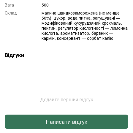
Вага
500
Склад
малина швидкозаморожена (не менше
50%), цукор, вода питна, загущувачі —
модифікований кукурудзяний крохмаль,
пектин, регулятор кислотності — лимонна
кислота, ароматизатор, барвник —
кармін, консервант — сорбат калію.
Відгуки
Додайте перший відгук
Написати відгук