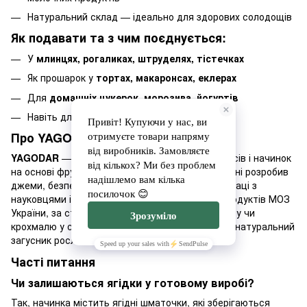
Натуральний склад — ідеально для здорових солодощів
Як подавати та з чим поєднується:
У
млинцях, рогаликах, штруделях, тістечках
Як прошарок у
тортах, макаронсах, еклерах
Для
домашніх цукерок, морозива, йогуртів
Навіть для
компоту чи ягідного чаю
Про YAGODAR
YAGODAR
— український виробник джемів, соусів і начинок
на основі фруктів та ягід. Бренд першим в Україні розробив
джеми, безпечні для людей з діабетом, у співпраці з
науковцями інституту безпечності харчових продуктів МОЗ
України, за стандартом ДСТУ. Замість желатину чи
крохмалю у складі використовується пектин — натуральний
загусник рослинного походження.
Часті питання
Чи залишаються ягідки у готовому виробі?
Так, начинка містить ягідні шматочки, які зберігаються