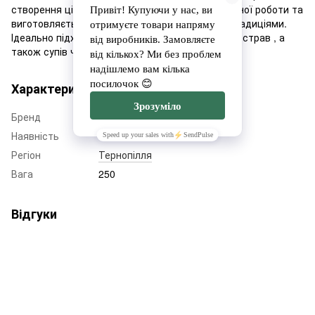
створення цієї пасти здійснюється шляхом ручної роботи та
виготовляється за італійськими рецептами і традиціями.
Ідеально підходить для приготування основних страв , а
також супів чи бульйонів з пастою.
Характеристики
Бренд
Pasta Mi Casa
Наявність
Немає в наявності
Регіон
Тернопілля
Вага
250
Відгуки