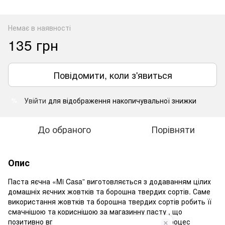
Немає в наявності
135 грн
Повідомити, коли з'явиться
Увійти
для відображення накопичувальної знижки
%
До обраного
Порівняти
Опис
Паста яєчна «Mi Casa” виготовляється з додаванням цілих
домашніх яєчних жовтків та борошна твердих сортів. Саме
використання жовтків та борошна твердих сортів робить її
смачнішою та кориснішою за магазинну пасту , що
позитивно впливає на здоров’я людини. Весь процес