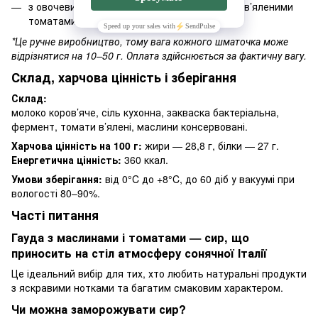
з овочевими закусками, печеним перцем чи в’яленими
томатами.
*Це ручне виробництво, тому вага кожного шматочка може
відрізнятися на 10–50 г. Оплата здійснюється за фактичну вагу.
Склад, харчова цінність і зберігання
Склад:
молоко коров’яче, сіль кухонна, закваска бактеріальна,
фермент, томати в’ялені, маслини консервовані.
Харчова цінність на 100 г:
жири — 28,8 г, білки — 27 г.
Енергетична цінність:
360 ккал.
Умови зберігання:
від 0°C до +8°C, до 60 діб у вакуумі при
вологості 80–90%.
Часті питання
Гауда з маслинами і томатами — сир, що
приносить на стіл атмосферу сонячної Італії
Це ідеальний вибір для тих, хто любить натуральні продукти
з яскравими нотками та багатим смаковим характером.
Чи можна заморожувати сир?