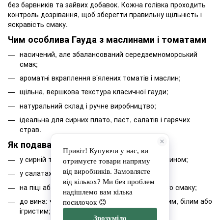
без барвників та зайвих добавок. Кожна голівка проходить
контроль дозрівання, щоб зберегти правильну щільність і
яскравість смаку.
Чим особлива Гауда з маслинами і томатами
насичений, але збалансований середземноморський
смак;
ароматні вкраплення в’ялених томатів і маслин;
щільна, вершкова текстура класичної гауди;
натуральний склад і ручне виробництво;
ідеальна для сирних плато, паст, салатів і гарячих
страв.
Як подавати
у сирній тарілці з оливками, грісіні та розмарином;
у салатах із руколою та оливковою олією;
на піці або в гарячих сендвічах для яскравого смаку;
до вина: чудово поєднується з сухим рожевим, білим або
ігристим;