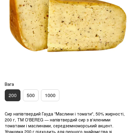
Вага
200
500
1000
Сир напівтвердий Гауда "Маслини і томати", 50% жирності,
200 г, ТМ O'BEREG — напівтвердий сир з в'яленими
томатами і маслинами, середземноморський акцент.
Упаковка 200 г підходить для першого знайомства зі