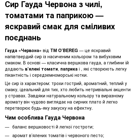
Сир Гауда Червона з чилі,
томатами та паприкою —
яскравий смак для сміливих
поєднань
Гауда «Червона»
від
ТМ O’BEREG
— це яскравий
напівтвердий сир із насиченим кольором та вибуховим
смаком. В основі — класична вершкова гауда, а глибини їй
додають
в’ялені томати
,
паприка
і
, які створюють легку
пікантність і середземноморські нотки.
Це сир із характером: трохи гострий, ароматний, теплий у
смаку, ідеальний для тих, хто любить нетривіальні акценти
у стравах. Завдяки натуральному кольору та виразному
аромату він чудово виглядає на сирних плато й легко
перетворює будь-яку закуску на ефектну.
Чим особлива Гауда Червона
баланс вершковості й легкої гостроти;
аромат в’ялених томатів і червоного песто;