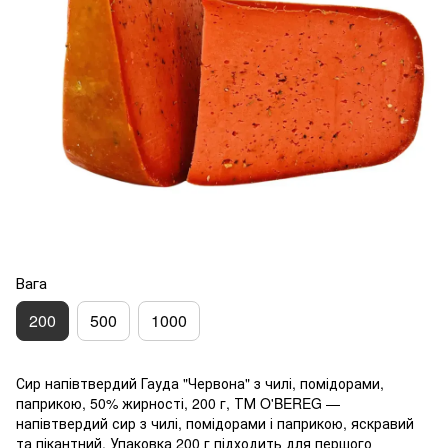
Вага
200
500
1000
Сир напівтвердий Гауда "Червона" з чилі, помідорами,
паприкою, 50% жирності, 200 г, ТМ O'BEREG —
напівтвердий сир з чилі, помідорами і паприкою, яскравий
та пікантний. Упаковка 200 г підходить для першого