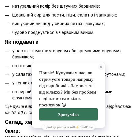
натуральний колір без штучних барвників;
ідеальний сир для пасти, піци, салатів і запіканок;
вишуканий вигляд у сирних сетах і закусках;
чудово поєднується з червоним вином.
Як подавати
у пасті з томатним соусом або кремовими соусами з
базиліком;
на піці як основний або додатковий сир;
у салатах зі свіжими овочами, маслинами, крутонами;
у теплих сендвічах чи паніні;
на сирній дошці разом із виноградом, в’яленими
фруктами та червоним вином.
*Це ручне виробництво, тому фактична вага може відрізнятись
на 10–50 г. Оплата — за реальну вагу.
Склад, харчова цінність і зберігання
Склад:
молоко коров’яче, сіль кухонна, закваска бактеріальна,