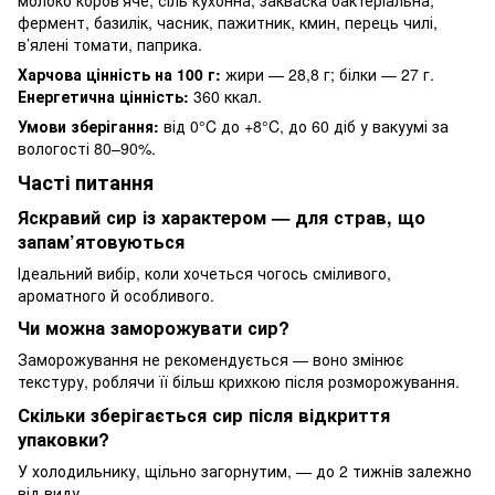
фермент, базилік, часник, пажитник, кмин, перець чилі,
в’ялені томати, паприка.
Харчова цінність на 100 г:
жири — 28,8 г; білки — 27 г.
Енергетична цінність:
360 ккал.
Умови зберігання:
від 0°C до +8°C, до 60 діб у вакуумі за
вологості 80–90%.
Часті питання
Яскравий сир із характером — для страв, що
запам’ятовуються
Ідеальний вибір, коли хочеться чогось сміливого,
ароматного й особливого.
Чи можна заморожувати сир?
Заморожування не рекомендується — воно змінює
текстуру, роблячи її більш крихкою після розморожування.
Скільки зберігається сир після відкриття
упаковки?
У холодильнику, щільно загорнутим, — до 2 тижнів залежно
від виду.