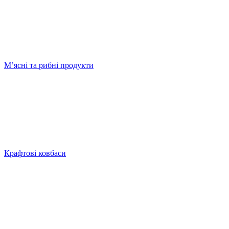
Мʼясні та рибні продукти
Крафтові ковбаси