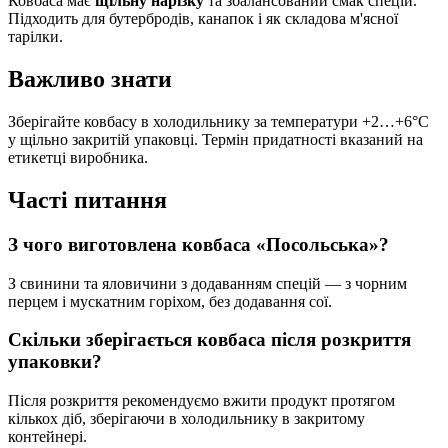
Ковбаса має
щільну нарізку
та збалансований смак спецій.
Підходить для бутербродів, канапок і як складова м'ясної
тарілки.
Важливо знати
Зберігайте ковбасу в холодильнику за температури +2…+6°C
у щільно закритій упаковці. Термін придатності вказаний на
етикетці виробника.
Часті питання
З чого виготовлена ковбаса «Посольська»?
З свинини та яловичини з додаванням спецій — з чорним
перцем і мускатним горіхом, без додавання сої.
Скільки зберігається ковбаса після розкриття
упаковки?
Після розкриття рекомендуємо вжити продукт протягом
кількох діб, зберігаючи в холодильнику в закритому
контейнері.