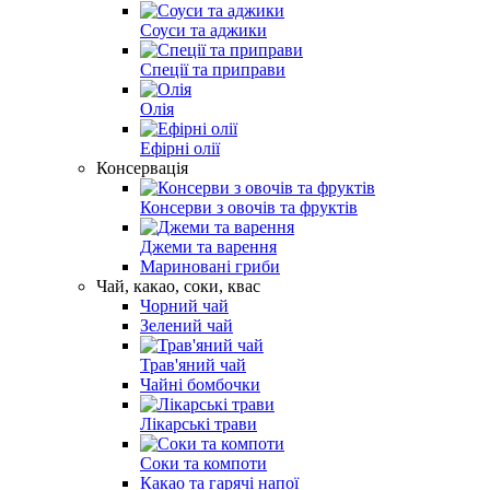
Соуси та аджики
Спеції та приправи
Олія
Ефірні олії
Консервація
Консерви з овочів та фруктів
Джеми та варення
Мариновані гриби
Чай, какао, соки, квас
Чорний чай
Зелений чай
Трав'яний чай
Чайні бомбочки
Лікарські трави
Соки та компоти
Какао та гарячі напої