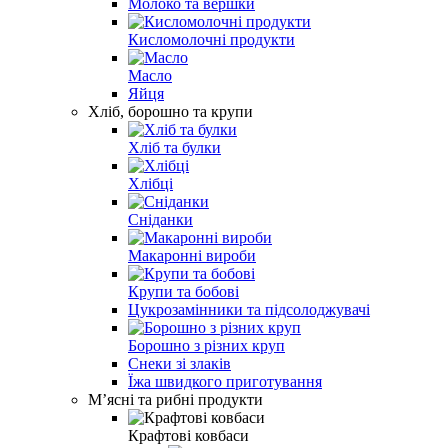
Молоко та вершки
Кисломолочні продукти
Масло
Яйця
Хліб, борошно та крупи
Хліб та булки
Хлібці
Сніданки
Макаронні вироби
Крупи та бобові
Цукрозамінники та підсолоджувачі
Борошно з різних круп
Снеки зі злаків
Їжа швидкого приготування
Мʼясні та рибні продукти
Крафтові ковбаси