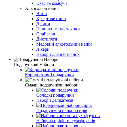
Квас та комбуча
Алкогольні напої
Вино
Крафтове пиво
Джини
Наливки та настоянки
Спайсери
Дистиляти
Медовий алкогольний напій
Лікери
Набори для настоянок
Подарункові Набори
Корпоративні подарунки
Смачні подарункові набори
Солодкі подарунки
Набори делікатесів
Подарункові набори сирів
Набори горіхів та сухофруктів