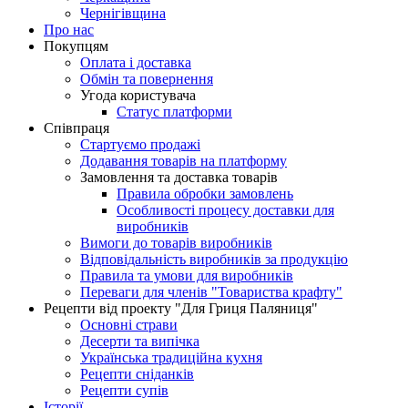
Чернігівщина
Про нас
Покупцям
Оплата і доставка
Обмін та повернення
Угода користувача
Статус платформи
Співпраця
Стартуємо продажі
Додавання товарів на платформу
Замовлення та доставка товарів
Правила обробки замовлень
Особливості процесу доставки для
виробників
Вимоги до товарів виробників
Відповідальність виробників за продукцію
Правила та умови для виробників
Переваги для членів "Товариства крафту"
Рецепти від проекту "Для Гриця Паляниця"
Основні страви
Десерти та випічка
Українська традиційна кухня
Рецепти сніданків
Рецепти супів
Історії