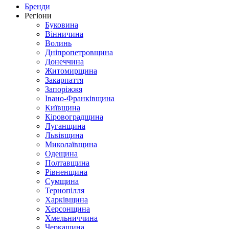
Бренди
Регіони
Буковина
Вінничина
Волинь
Дніпропетровщина
Донеччина
Житомирщина
Закарпаття
Запоріжжя
Івано-Франківщина
Київщина
Кіровоградщина
Луганщина
Львівщина
Миколаївщина
Одещина
Полтавщина
Рівненщина
Сумщина
Тернопілля
Харківщина
Херсонщина
Хмельниччина
Черкащина