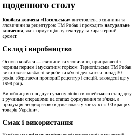
щоденного столу
Ковбаса копчена «Посольська»
виготовлена з свинини та
яловичини за рецептурою ТМ Рибак і проходить
натуральне
копчення
, яке формує щільну текстуру та характерний
аромат.
Склад і виробництво
Основа ковбаси — свинини та яловичини, приправлені з
чорним перцем і мускатним горіхом. Тернопільська ТМ Рибак
виготовляє ковбасні вироби та м'ясні делікатеси понад 30
років, зберігаючи пропорції рецептур і спецій, закладені ще у
1998 році.
Виробництво поєднує сучасну лінію європейського стандарту
з ручними операціями на етапах формування та в'язки, а
продукція неодноразово відзначалася у конкурсі «100 кращих
товарів України».
Смак і використання