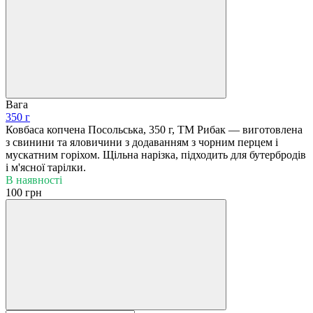
Вага
350 г
Ковбаса копчена Посольська, 350 г, ТМ Рибак — виготовлена
з свинини та яловичини з додаванням з чорним перцем і
мускатним горіхом. Щільна нарізка, підходить для бутербродів
і м'ясної тарілки.
В наявності
100 грн