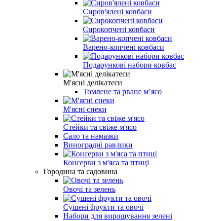
Сиров'ялені ковбаси
Сирокопчені ковбаси
Варено-копчені ковбаси
Подарункові набори ковбас
М'ясні делікатеси
Томлене та рване м’ясо
М'ясні снеки
Стейки та свіже м'ясо
Сало та намазки
Виноградні равлики
Консерви з м'яса та птиці
Городина та садовина
Овочі та зелень
Сушені фрукти та овочі
Набори для вирощування зелені