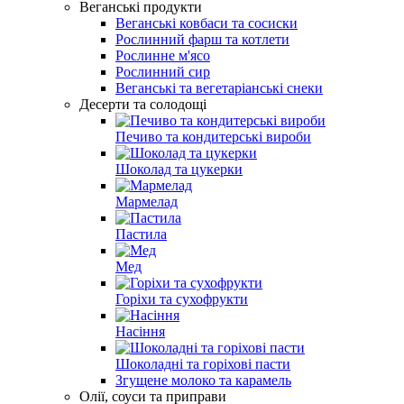
Веганські продукти
Веганські ковбаси та сосиски
Рослинний фарш та котлети
Рослинне м'ясо
Рослинний сир
Веганські та вегетаріанські снеки
Десерти та солодощі
Печиво та кондитерські вироби
Шоколад та цукерки
Мармелад
Пастила
Мед
Горіхи та сухофрукти
Насіння
Шоколадні та горіхові пасти
Згущене молоко та карамель
Олії, соуси та приправи