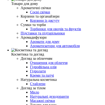
Товари для дому
Ароматичні свічки
Соєві свічки
Корзини та органайзери
Корзини із джгуту
Сумки та торби
Торбинки для овочів та фруктів
Підставки та підтарільники
Аромадифузори
Аромати для дому
Ароматизатори для автомобіля
Косметика та догляд
Догляд за обличчям
Очищення для обличчя
Гідрофільна олія
Гідролати
Креми та патчі
Натуральна косметика
Стайлери
Догляд за тілом
Мило
Натуральні дезодоранти
Масажні свічки
Товари для ванн