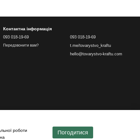
Контактна інформація
093 018-19-69
093 018-19-69
t.me/tovarystvo_kraftu
Передзвонити вам?
hello@tovarystvo-kraftu.com
альної роботи
Погодитися
 на