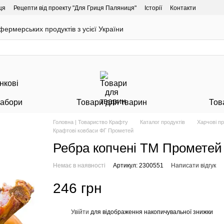
ця
Рецепти від проекту "Для Гриця Паляниця"
Історії
Контакти
ермерських продуктів з усієї України
Набори
Товари для тварин
Тов
Головна | Товариство Крафту
Каталог продуктів
Харчові п
Крафтові ковбаси ФГ Прометей
Ребра копчені ТМ Прометей
Немає в наявності
Артикул: 2300551
Написати відгук
246 грн
Увійти
для відображення накопичувальної знижки
%