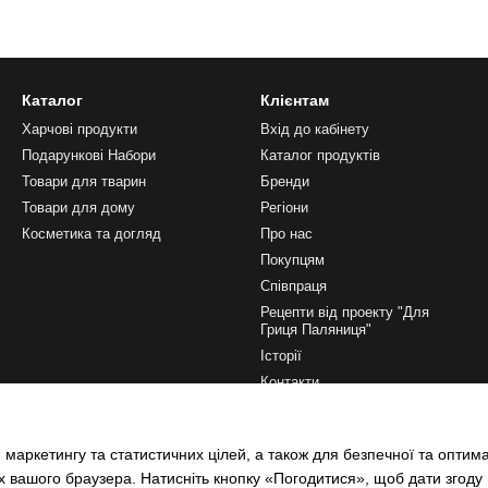
Каталог
Клієнтам
Харчові продукти
Вхід до кабінету
Подарункові Набори
Каталог продуктів
Товари для тварин
Бренди
Товари для дому
Регіони
Косметика та догляд
Про нас
Покупцям
Співпраця
Рецепти від проекту "Для
Гриця Паляниця"
Історії
Контакти
Ми в соцмережах
 маркетингу та статистичних цілей, а також для безпечної та оптим
х вашого браузера. Натисніть кнопку «Погодитися», щоб дати згоду