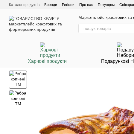
Перейти до основного контенту
Каталог продуктів
Бренди
Регіони
Про нас
Покупцям
Співпра
Маркетплейс крафтових та ф
Харчові продукти
Подарункові 