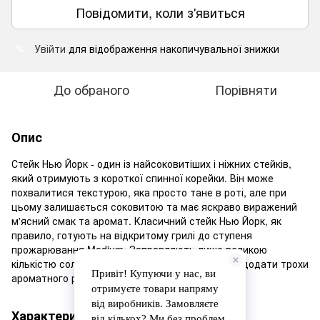
Повідомити, коли з'явиться
Увійти
для відображення накопичувальної знижки
%
До обраного
Порівняти
Опис
Стейк Нью Йорк - один із найсоковитіших і ніжних стейків,
який отримують з короткої спинної корейки. Він може
похвалитися текстурою, яка просто тане в роті, але при
цьому залишається соковитою та має яскраво виражений
м'ясний смак та аромат. Класичний стейк Нью Йорк, як
правило, готують на відкритому грилі до ступеня
прожарювання Medium. Заправляють лише великою
кількістю солі та перцю, а за бажанням можна додати трохи
ароматного розмарину.
Характеристики