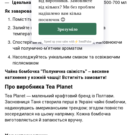
Ідеальна порція
– розрахована на заварник 500-700 мл
Як заварювати?
Помістіть чайну бомбочку у заварник
Залийте гарячою водою (80-85°C) – ідеальна
температура для зеленого чаю
Спостерігайте, як квітка розкривається, наповнюючи
чай полунично-м’ятним ароматом
Насолоджуйтесь унікальним смаком та освіжаючим
післясмаком
Чайна бомбочка "Полунична свіжість" – весняне
натхнення у кожній чашці! Встигніть замовити!
Про виробника Tea Planet
Tea Planet — маленький крафтовий бренд із Полтави.
Засновниця Таня створила перші в Україні чайні бомбочки,
надихнувшись американським трендом; згодом повністю
зосередилася на цьому напрямку. Кожна бомбочка
виготовляється й запаюється вручну.