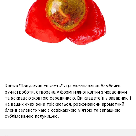
Квітка "Полунична свіжість" - це ексклюзивна бомбочка
ручної роботи, створена у формі ніжної квітки з червоними
та яскравою жовтою серединкою. Ви кладете її у заварник, і
на ваших очах вона тріскається, розкриваючи ароматний
бленд зеленого чаю з освіжаючою мʼятою та запашною
сублімованою полуницею.