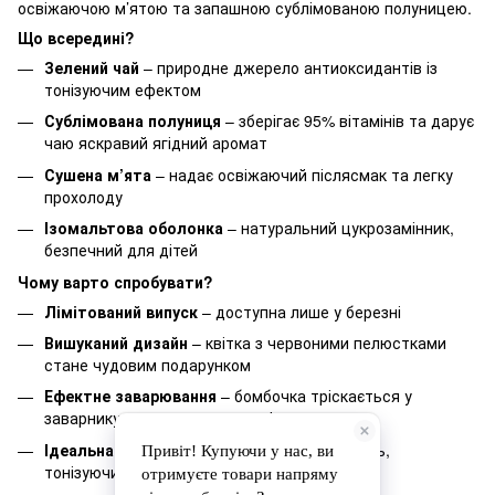
освіжаючою м’ятою та запашною сублімованою полуницею.
Що всередині?
Зелений чай
– природне джерело антиоксидантів із
тонізуючим ефектом
Сублімована полуниця
– зберігає 95% вітамінів та дарує
чаю яскравий ягідний аромат
Сушена м’ята
– надає освіжаючий післясмак та легку
прохолоду
Ізомальтова оболонка
– натуральний цукрозамінник,
безпечний для дітей
Чому варто спробувати?
Лімітований випуск
– доступна лише у березні
Вишуканий дизайн
– квітка з червоними пелюстками
стане чудовим подарунком
Ефектне заварювання
– бомбочка тріскається у
заварнику, створюючи "вау-ефект"
Ідеальна гармонія
– ніжна ягідна солодкість,
тонізуючий зелений чай і освіжаюча м’ята