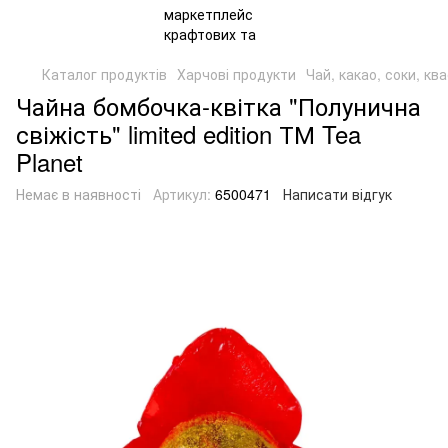
Каталог продуктів
Харчові продукти
Чай, какао, соки, кв
Чайна бомбочка-квітка "Полунична
свіжість" limited edition ТМ Tea
Planet
Немає в наявності
Артикул:
6500471
Написати відгук