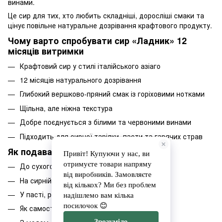
винами.
Це сир для тих, хто любить складніші, доросліші смаки та
цінує повільне натуральне дозрівання крафтового продукту.
Чому варто спробувати сир «Ладник» 12
місяців витримки
Крафтовий сир у стилі італійського азіаго
12 місяців натурального дозрівання
Глибокий вершково-пряний смак із горіховими нотками
Щільна, але ніжна текстура
Добре поєднується з білими та червоними винами
Підходить для сирної тарілки, пасти та гарячих страв
Як подавати сир «Ладник»
До сухого білого або червоного вина
На сирній тарілці з фруктами й горіхами
У пасті, різото або запіканках
Як самостійну витриману закуску