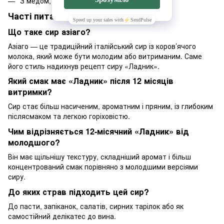
З медом, грушею чи виноградом
Часті питання
Що таке сир азіаго?
Азіаго — це традиційний італійський сир із коров’ячого
молока, який може бути молодим або витриманим. Саме
його стиль надихнув рецепт сиру «Ладник».
Який смак має «Ладник» після 12 місяців
витримки?
Сир стає більш насиченим, ароматним і пряним, із глибоким
післясмаком та легкою горіховістю.
Чим відрізняється 12-місячний «Ладник» від
молодшого?
Він має щільнішу текстуру, складніший аромат і більш
концентрований смак порівняно з молодшими версіями
сиру.
До яких страв підходить цей сир?
До пасти, запіканок, салатів, сирних тарілок або як
самостійний делікатес до вина.