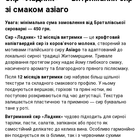
зі смаком азіаго
Увага: мінімальна сума замовлення від Браталівської
сироварні — 450 грн.
Сир «Ладник» 12 місяців витримки
— це
крафтовий
напівтвердий сир із коров’ячого молока
, створений за
мотивами італійського сиру
Asiago
та адаптований до
локальної сирної традиції Житомирщини. Тривале
дозрівання протягом року надає йому глибокого смаку,
насиченого аромату та благородного пряного післясмаку.
Після
12 місяців витримки
сир набуває більш щільної
текстури та складного смакового профілю. У ньому
поєднуються вершкові, горіхові та пряні нотки, які
поступово розкриваються під час дегустації. Текстура
залишається пластичною та приємною — сир буквально
тане у роті.
Витриманий сир «Ладник»
чудово підходить для сирної
тарілки, пасти, салатів, запіканок або просто як
самостійний делікатес до келиха вина. Особливо гармонійно
він поєднується як із білими, так і з червоними сухими