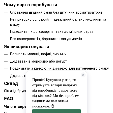
Чому варто спробувати
Справжній
ягідний смак
без штучних ароматизаторів
Не приторно солодкий — ідеальний баланс кислинки та
цукру
Підходить як до десертів, так і до м’ясних страв
Без консервантів, барвників і загущувачів
Як використовувати
Поливати млинці, вафлі, сирники
Додавати в морозиво або йогурт
Поєднувати з качкою чи дичиною для витонченого смаку
Додавати у напої — чай, лимонад, коктейлі
Склад
Сік ягід брусниці, цукор
FAQ
Чи є в сиропі консерванти?