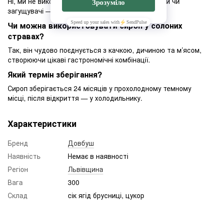
Ні, ми не використовуємо консерванти, барвники чи
загущувачі — тільки натуральні інгредієнти.
Чи можна використовувати сироп у солоних
стравах?
Так, він чудово поєднується з качкою, дичиною та м’ясом,
створюючи цікаві гастрономічні комбінації.
Який термін зберігання?
Сироп зберігається 24 місяців у прохолодному темному
місці, після відкриття — у холодильнику.
Характеристики
Бренд
Довбуш
Наявність
Немає в наявності
Регіон
Львівщина
Вага
300
Склад
сік ягід брусниці, цукор