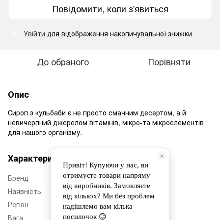
Повідомити, коли з'явиться
Увійти
для відображення накопичувальної знижки
%
До обраного
Порівняти
Опис
Сироп з кульбаби є не просто смачним десертом, а й
невичерпний джерелом вітамінів, мікро-та мікроелементів
для нашого організму.
Характеристики
Бренд
Довбуш
Наявність
Немає в наявності
Регіон
Львівщина
Вага
300