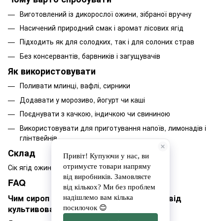
Виготовлений із дикорослої ожини, зібраної вручну
Насичений природний смак і аромат лісових ягід
Підходить як для солодких, так і для солоних страв
Без консервантів, барвників і загущувачів
Як використовувати
Поливати млинці, вафлі, сирники
Додавати у морозиво, йогурт чи каші
Поєднувати з качкою, індичкою чи свининою
Використовувати для приготування напоїв, лимонадів і
глінтвейнів
Склад
Сік ягід ожини, цукор
FAQ
Чим сироп з дикої ожини відрізняється від
культивованої?