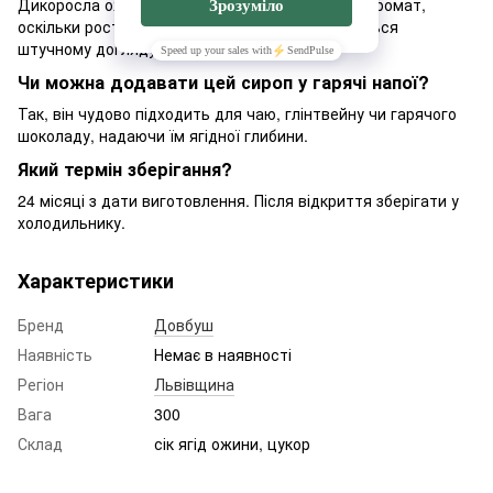
Дикоросла ожина має більш насичений смак і аромат,
оскільки росте у природних умовах і не піддається
штучному догляду.
Чи можна додавати цей сироп у гарячі напої?
Так, він чудово підходить для чаю, глінтвейну чи гарячого
шоколаду, надаючи їм ягідної глибини.
Який термін зберігання?
24 місяці з дати виготовлення. Після відкриття зберігати у
холодильнику.
Характеристики
Бренд
Довбуш
Наявність
Немає в наявності
Регіон
Львівщина
Вага
300
Склад
сік ягід ожини, цукор