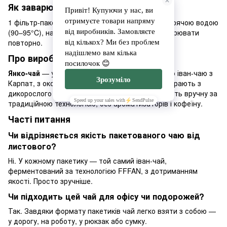
Як заварювати іван-чай у пакетиках:
1 фільтр-пакет на чашку 200–250 мл. Залити гарячою водою
(90–95°C), настоювати 5–7 хвилин. Можна заварювати
повторно.
Про виробника Янко-чай
Янко-чай
— український бренд ферментованого іван-чаю з
Карпат, з околиць Хуста на Закарпатті. Чай збирають з
дикорослого кипрію вузьколистого і ферментують вручну за
традиційною технологією, без ароматизаторів і кофеїну.
Часті питання
Чи відрізняється якість пакетованого чаю від
листового?
Ні. У кожному пакетику — той самий іван-чай,
ферментований за технологією FFFAN, з дотриманням
якості. Просто зручніше.
Чи підходить цей чай для офісу чи подорожей?
Так. Завдяки формату пакетиків чай легко взяти з собою —
у дорогу, на роботу, у рюкзак або сумку.