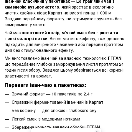
Іван-чай класичний у пакетиках
— це
трав’яний чай з
хаменерію вузьколистого
, який зростає в екологічно
чистих хвойних лісах Карпат на висоті понад 1 000 м.
Завдяки порційному формату, ви отримуєте зручність без
компромісів у якості.
Чай має
золотистий колір, м’який смак без гіркоти та
тонкі солодкі нотки
. Він не містить кофеїну, тож ідеально
підходить для вечірнього чаювання або перерви протягом
дня без стимулювального ефекту.
Ми виготовляємо іван-чай за власною технологією
FFFAN
,
що передбачає глибоке заморожування листя протягом 24
годин після збору. Завдяки цьому зберігаються всі корисні
властивості та аромат.
Переваги іван-чаю в пакетиках:
Зручний формат — 10 пакетиків по 2,4 г
Справжній ферментований іван-чай із Карпат
Без кофеїну — для спокою і глибокого сну
Легкий смак із медовими нотками
Збережена користь завдяки обробці FFFAN