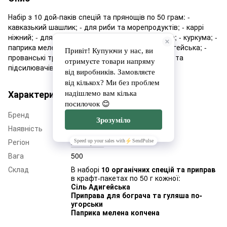
Набір з 10 дой-паків спецій та прянощів по 50 грам: -
кавказький шашлик; - для риби та морепродуктів; - каррі
ніжний; - для бограча та гуляша; - сіль сванська; - куркума; -
паприка мелена копчена; - для плову; - сіль адигейська; -
прованські трави. Всі прянощі без консервантів та
підсилювачів смаку🍀
Характеристики
Бренд
М'ЯТА
Наявність
Немає в наявності
Регіон
Київщина
Вага
500
Склад
В наборі
10 органічних спецій та приправ
в крафт-пакетах по 50 г кожної:
Сіль Адигейська
Приправа для бограча та гуляша по-
угорськи
Паприка мелена копчена