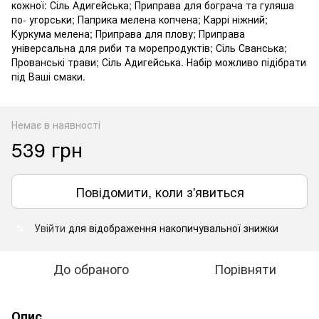
кожної: Сіль Адигейська; Приправа для бограча та гуляша
по- угорськи; Паприка мелена копчена; Каррі ніжний;
Куркума мелена; Приправа для плову; Приправа
універсальна для риби та морепродуктів; Сіль Сванська;
Прованські трави; Сіль Адигейська. Набір можливо підібрати
під Ваші смаки.
Немає в наявності
539 грн
Повідомити, коли з'явиться
Увійти
для відображення накопичувальної знижки
%
До обраного
Порівняти
Опис