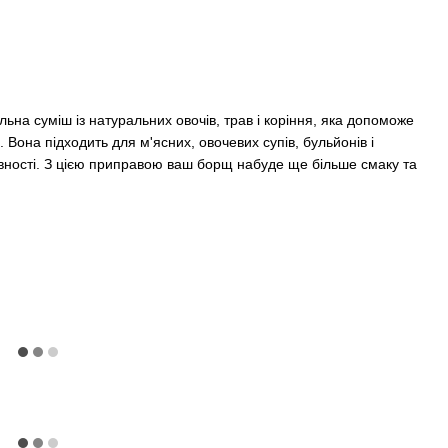
на суміш із натуральних овочів, трав і коріння, яка допоможе
Вона підходить для м'ясних, овочевих супів, бульйонів і
товності. З цією приправою ваш борщ набуде ще більше смаку та