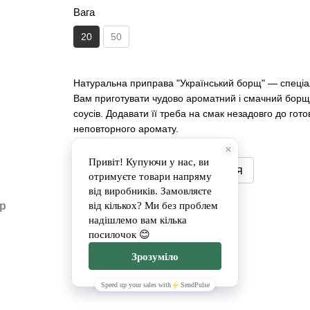
Вага
20
50
Натуральна приправа "Український борщ" — спеціаль
Вам приготувати чудово ароматний і смачний борщ. 
соусів. Додавати її треба на смак незадовго до го
неповторного аромату.
Повідомити, коли з'явиться
Доставка
Оплата
ар