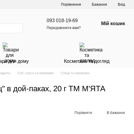
Порівняння
Бажання
Вхід
093 018-19-69
Мій кошик
Передзвонити вам?
ари для дому
Косметика та догляд
родукти
Олії, соуси та приправи
Спеції та приправи
" в дой-паках, 20 г ТМ М'ЯТА
Порівняти
В бажання