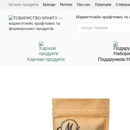
Перейти до основного контенту
Каталог продуктів
Бренди
Регіони
Про нас
Покупцям
Співпра
Маркетплейс крафтових та ф
Харчові продукти
Подарункові 