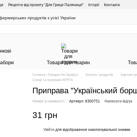
ця
Рецепти від проекту "Для Гриця Паляниця"
Історії
Контакти
ермерських продуктів з усієї України
Набори
Товари для тварин
Тов
Головна | Товариство Крафту
Каталог продуктів
Харчові п
Спеції та приправи М'ЯТА
Приправа "Український борщ
Немає в наявності
Артикул: 8300751
Написати відгук
31 грн
Увійти
для відображення накопичувальної знижки
%