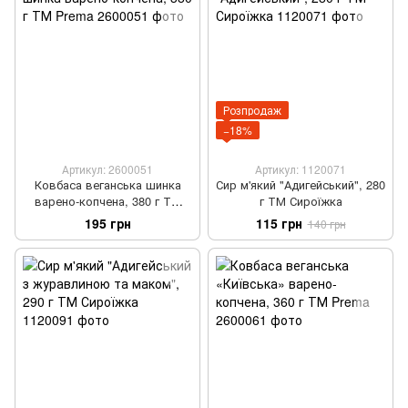
Розпродаж
−18%
Артикул: 2600051
Артикул: 1120071
Ковбаса веганська шинка
Сир м'який "Адигейський", 280
варено-копчена, 380 г ТМ
г ТМ Сироїжка
Prema
195 грн
115 грн
140 грн