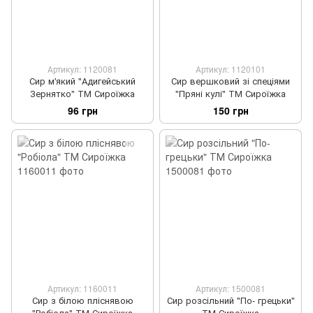
Артикул: 1120081
Артикул: 1120101
Сир м'який "Адигейський
Сир вершковий зі спеціями
Зернятко" ТМ Сироїжка
"Пряні кулі" ТМ Сироїжка
96 грн
150 грн
Артикул: 1160011
Артикул: 1500081
Сир з білою пліснявою
Сир розсільний "По- грецьки"
"Робіола" ТМ Сироїжка
ТМ Сироїжка