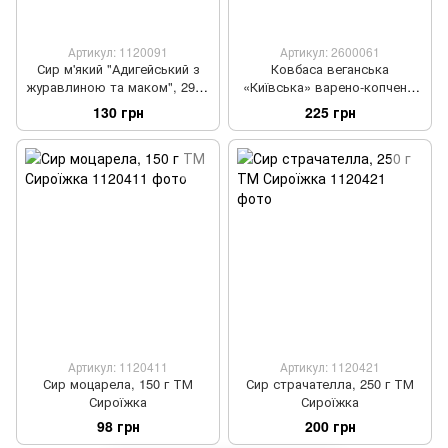
Артикул: 1120091
Артикул: 2600061
Сир м'який "Адигейський з
Ковбаса веганська
журавлиною та маком", 290 г
«Київська» варено-копчена,
ТМ Сироїжка
360 г ТМ Prema
130 грн
225 грн
Артикул: 1120411
Артикул: 1120421
Сир моцарела, 150 г ТМ
Сир страчателла, 250 г ТМ
Сироїжка
Сироїжка
98 грн
200 грн