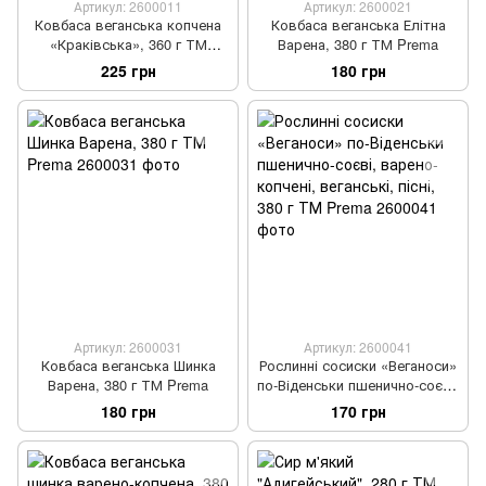
Артикул: 2600011
Артикул: 2600021
Ковбаса веганська копчена
Ковбаса веганська Елітна
«Краківська», 360 г ТМ
Варена, 380 г ТМ Prema
Prema
225 грн
180 грн
Артикул: 2600031
Артикул: 2600041
Ковбаса веганська Шинка
Рослинні сосиски «Веганоси»
Варена, 380 г ТМ Prema
по-Віденськи пшенично-соєві,
варено-копчені, веганські,
180 грн
170 грн
пісні, 380 г ТМ Prema