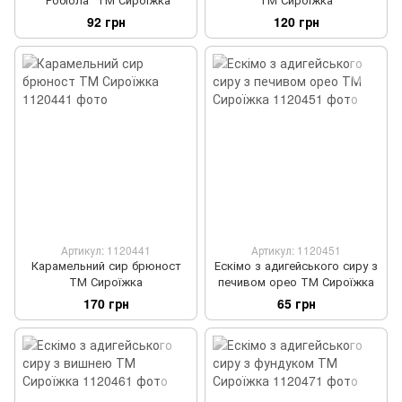
92 грн
120 грн
Артикул: 1120441
Артикул: 1120451
Карамельний сир брюност
Ескімо з адигейського сиру з
ТМ Сироїжка
печивом орео ТМ Сироїжка
170 грн
65 грн