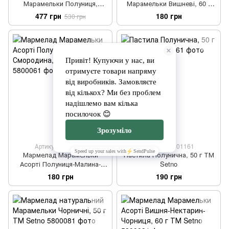
Марамельки Полуниця,
Марамельки Вишневі, 60 г
Малина та Чорниця, 180 г ТМ
ТМ Setno
477 грн
180 грн
530 грн
Setno
Артикул: 5800061
Артикул: 5601161
Мармелад Марамельки
Пастила Полунична, 50 г ТМ
Асорті Полуниця-Малина-
Setno
Смородина, 60 г ТМ Setno
180 грн
190 грн