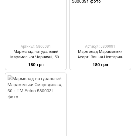
Артикул: 5800081
Артикул: 5800091
Мармелад натуральний
Мармелад Марамельки
Марамельки Чорничні, 50 г
Асорті Вишня-Нектарин-
ТМ Setno
Чорниця, 60 г ТМ Setno
180 грн
180 грн