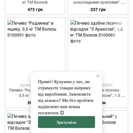
кг ТМ Волхов
шоколадними краплями" у
ящику, 1,5 кг ТМ Волхов
473 грн
237 грн
Артикул: 5100051
Артикул: 5100061
Печиво "Родзинка" в ящику,
Печиво здобне пісочно-
3,5 кг ТМ Волхов
відсадне "З Арахісом", 1,5 кг
ТМ Волхов
562 грн
245 грн