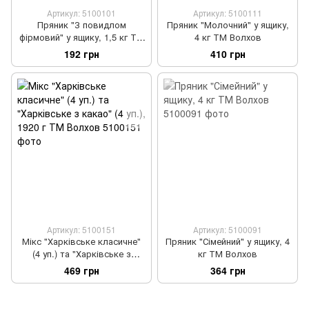
Артикул: 5100101
Артикул: 5100111
Пряник "З повидлом
Пряник "Молочний" у ящику,
фірмовий" у ящику, 1,5 кг ТМ
4 кг ТМ Волхов
Волхов
192 грн
410 грн
Артикул: 5100151
Артикул: 5100091
Мікс "Харківське класичне"
Пряник "Сімейний" у ящику, 4
(4 уп.) та "Харківське з
кг ТМ Волхов
какао" (4 уп.), 1920 г ТМ
469 грн
364 грн
Волхов