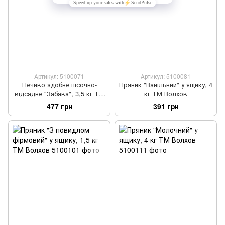
Артикул: 5100071
Артикул: 5100081
Печиво здобне пісочно-
Пряник "Ванільний" у ящику, 4
відсадне "Забава", 3,5 кг ТМ
кг ТМ Волхов
Волхов
477 грн
391 грн