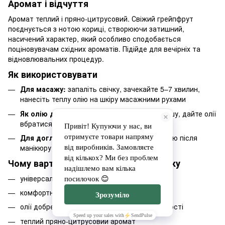
Аромат і відчуття
Аромат теплий і пряно-цитрусовий. Свіжий грейпфрут
поєднується з нотою кориці, створюючи затишний,
насичений характер, який особливо сподобається
поціновувачам східних ароматів. Підійде для вечірніх та
відновлювальних процедур.
Як використовувати
Для масажу:
запаліть свічку, зачекайте 5–7 хвилин,
нанесіть теплу олію на шкіру масажними рухами
Як олію для тіла:
використовуйте після душу, дайте олії
вбратися, залишки промокніть серветкою
Для догляду за руками:
наносьте теплу олію після
манікюру замість крему
Чому варто обрати цю масажну свічку
універсальний засіб для масажу та догляду
комфортна температура плавлення
олії добре вбираються і не залишають липкості
теплий пряно-цитрусовий аромат