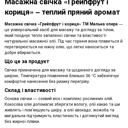
Масажна свічка «Грейпфрут і
кориця» – теплий пряний аромат
Масажна свічка «Грейпфрут і кориця» ТМ Мильна опера
—
це універсальний засіб для масажу та догляду за тілом,
який поєднує тепло запаленої свічки та властивості
натуральної масажної олії. Під час горіння вона плавиться й
перетворюється на ніжну олію, що легко наноситься та
добре вбирається.
Що це за продукт
Свічка призначена для масажу та щоденного догляду за
шкірою. Температура плавлення близько 36 °C забезпечує
комфортне нанесення без ризику перегріву.
Склад і властивості
Основа свічки — соєвий віск і комплекс рослинних олій.
Кокосова олія допомагає зберігати вологу, олії какао та ши
живлять і пом’якшують шкіру, а олії авокадо, жожоба та
мигдальна підтримують еластичність і доглянутий вигляд
без жирної плівки.