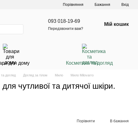
Порівняння
Бажання
Вхід
093 018-19-69
Мій кошик
Передзвонити вам?
ари для дому
Косметика та догляд
 та догляд
Догляд за тілом
Мило
Мило Milovarro
ля чутливої та дитячої шкіри.
Порівняти
В бажання