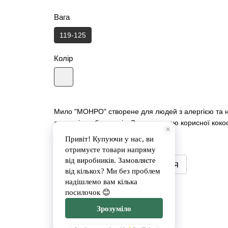
Вага
119-125
Колір
Мило "МОНРО" створене для людей з алергією та не
ароматів та барвників. За допомогою корисної кокосо
подразнень.
Повідомити, коли з'явиться
Доставка
Оплата