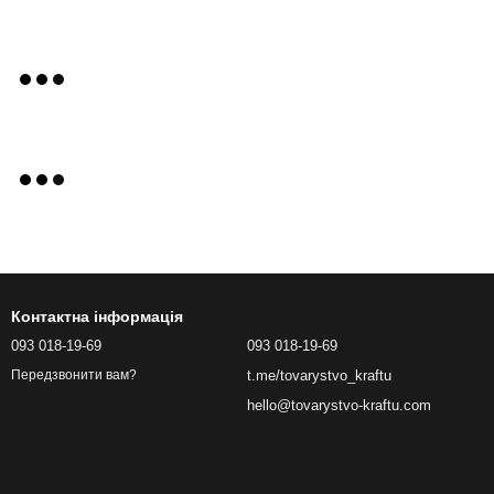
Контактна інформація
093 018-19-69
093 018-19-69
t.me/tovarystvo_kraftu
Передзвонити вам?
hello@tovarystvo-kraftu.com