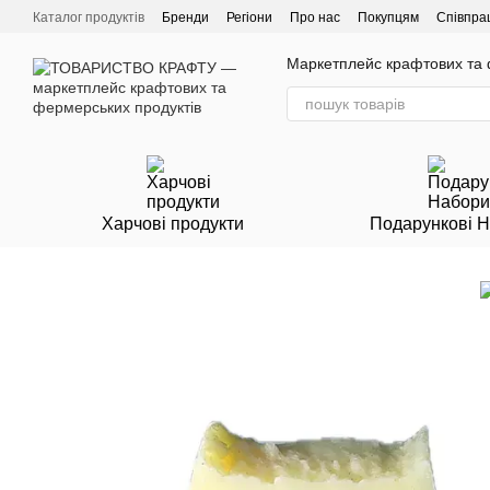
Перейти до основного контенту
Каталог продуктів
Бренди
Регіони
Про нас
Покупцям
Співпра
Маркетплейс крафтових та ф
Харчові продукти
Подарункові 