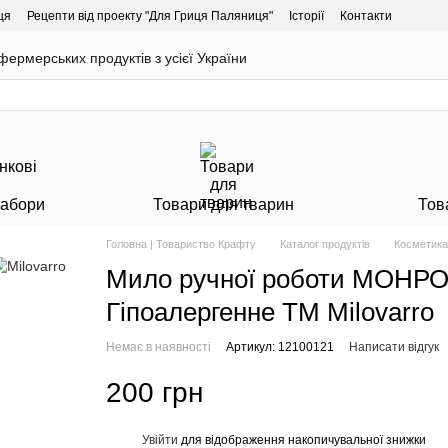
ця
Рецепти від проекту "Для Гриця Паляниця"
Історії
Контакти
ермерських продуктів з усієї України
Набори
Товари для тварин
Тов
Головна | Товариство Крафту
Каталог продуктів
Косметика
Мило ручної роботи МОНРО д
Гіпоалергенне ТМ Milovarro
Немає в наявності
Артикул: 12100121
Написати відгук
200 грн
Увійти
для відображення накопичувальної знижки
%