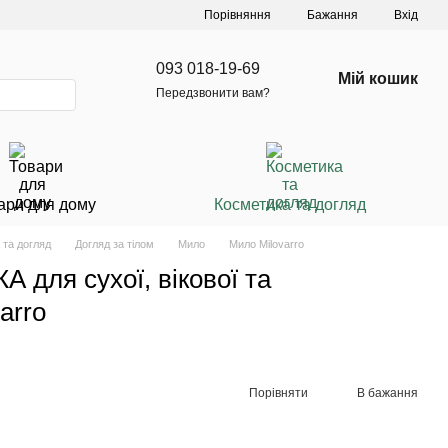
Порівняння
Бажання
Вхід
093 018-19-69
Мій кошик
Передзвонити вам?
ари для дому
Косметика та догляд
 та догляд
Догляд за тілом
Мило
Мило Milovarro
 для сухої, вікової та
arro
Порівняти
В бажання