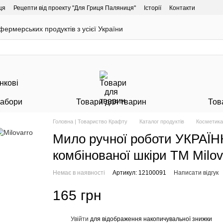
ця
Рецепти від проекту "Для Гриця Паляниця"
Історії
Контакти
ермерських продуктів з усієї України
Набори
Товари для тварин
Тов
Головна | Товариство Крафту
Каталог продуктів
Косметика
Мило ручної роботи УКРАЇНКА
комбінованої шкіри ТМ Milov
Немає в наявності
Артикул: 12100091
Написати відгук
165 грн
Увійти
для відображення накопичувальної знижки
%