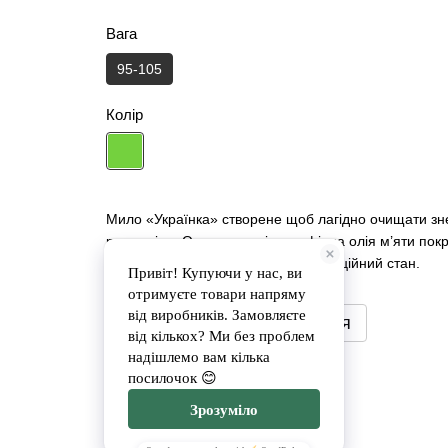
Вага
95-105
Колір
Мило «Українка» створене щоб лагідно очищати зне
рук та тіла. Оливкова олія та ефірна олія м’яти по
позитивно впливають на психо-емоційний стан.
Повідомити, коли з'явиться
Доставка
Оплата