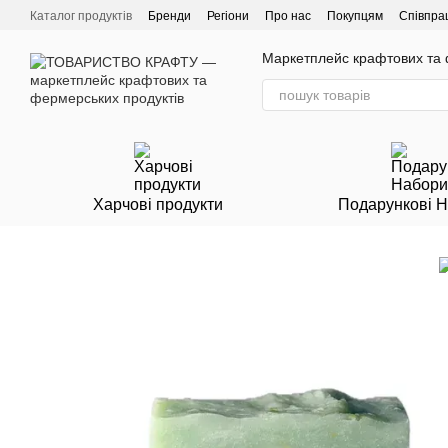
Перейти до основного контенту
Каталог продуктів
Бренди
Регіони
Про нас
Покупцям
Співпра
Маркетплейс крафтових та ф
Харчові продукти
Подарункові 