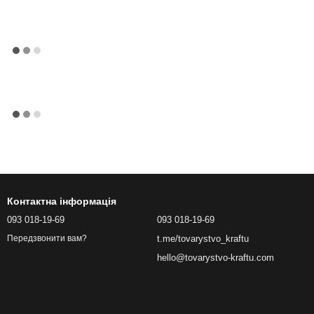
Контактна інформація
093 018-19-69
093 018-19-69
t.me/tovarystvo_kraftu
Передзвонити вам?
hello@tovarystvo-kraftu.com