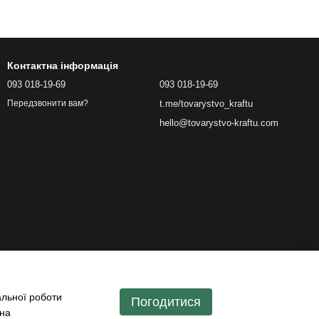
Контактна інформація
093 018-19-69
093 018-19-69
t.me/tovarystvo_kraftu
Передзвонити вам?
hello@tovarystvo-kraftu.com
альної роботи
Погодитися
 на