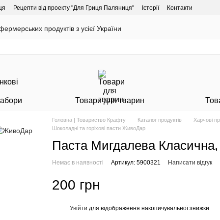
ця
Рецепти від проекту "Для Гриця Паляниця"
Історії
Контакти
ермерських продуктів з усієї України
Набори
Товари для тварин
Тов
Головна | Товариство Крафту
Каталог продуктів
Харчові п
Шоколадні та горіхові пасти ЖивоДар
Паста Мигдалева Класична
Немає в наявності
Артикул: 5900321
Написати відгук
200 грн
Увійти
для відображення накопичувальної знижки
%