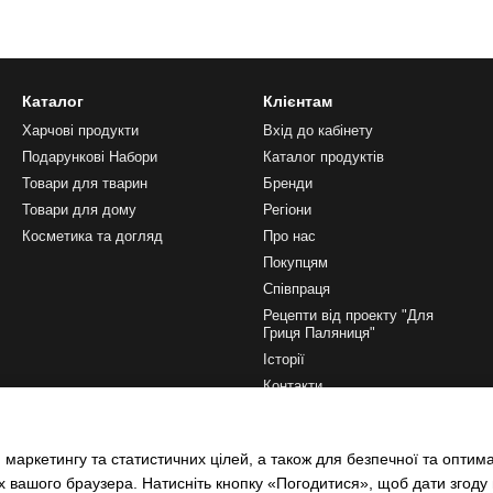
Каталог
Клієнтам
Харчові продукти
Вхід до кабінету
Подарункові Набори
Каталог продуктів
Товари для тварин
Бренди
Товари для дому
Регіони
Косметика та догляд
Про нас
Покупцям
Співпраця
Рецепти від проекту "Для
Гриця Паляниця"
Історії
Контакти
Ми в соцмережах
 маркетингу та статистичних цілей, а також для безпечної та оптим
х вашого браузера. Натисніть кнопку «Погодитися», щоб дати згоду