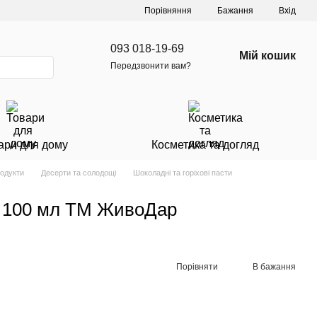
Порівняння
Бажання
Вхід
093 018-19-69
Мій кошик
Передзвонити вам?
ари для дому
Косметика та догляд
родукти
Десерти та солодощі
Шоколадні та горіхові пасти
, 100 мл ТМ ЖивоДар
Порівняти
В бажання