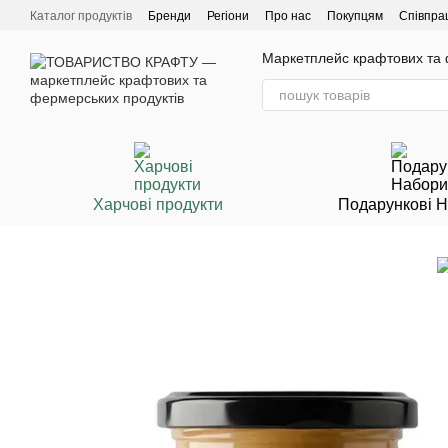
Перейти до основного контенту
Каталог продуктів
Бренди
Регіони
Про нас
Покупцям
Співпра
Маркетплейс крафтових та ф
Харчові продукти
Подарункові 