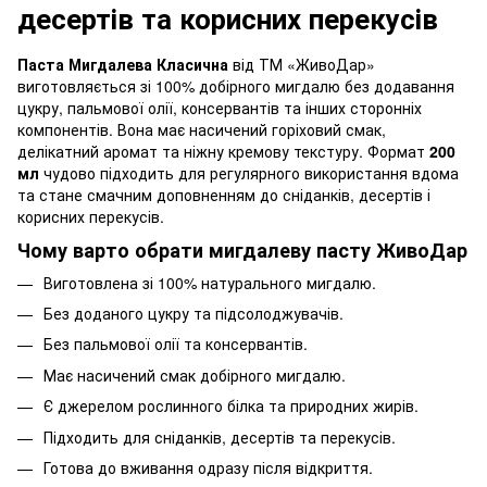
десертів та корисних перекусів
Паста Мигдалева Класична
від ТМ «ЖивоДар»
виготовляється зі 100% добірного мигдалю без додавання
цукру, пальмової олії, консервантів та інших сторонніх
компонентів. Вона має насичений горіховий смак,
делікатний аромат та ніжну кремову текстуру. Формат
200
мл
чудово підходить для регулярного використання вдома
та стане смачним доповненням до сніданків, десертів і
корисних перекусів.
Чому варто обрати мигдалеву пасту ЖивоДар
Виготовлена зі 100% натурального мигдалю.
Без доданого цукру та підсолоджувачів.
Без пальмової олії та консервантів.
Має насичений смак добірного мигдалю.
Є джерелом рослинного білка та природних жирів.
Підходить для сніданків, десертів та перекусів.
Готова до вживання одразу після відкриття.