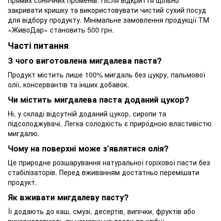
прямих сонячних променів. Після відкриття щільно
закривати кришку та використовувати чистий сухий посуд
для відбору продукту. Мінімальне замовлення продукції ТМ
«ЖивоДар» становить 500 грн.
Часті питання
З чого виготовлена мигдалева паста?
Продукт містить лише 100% мигдаль без цукру, пальмової
олії, консервантів та інших добавок.
Чи містить мигдалева паста доданий цукор?
Ні, у складі відсутній доданий цукор, сиропи та
підсолоджувачі. Легка солодкість є природною властивістю
мигдалю.
Чому на поверхні може з'являтися олія?
Це природне розшарування натуральної горіхової пасти без
стабілізаторів. Перед вживанням достатньо перемішати
продукт.
Як вживати мигдалеву пасту?
Її додають до каш, смузі, десертів, випічки, фруктів або
використовують як намазку на тости та хлібці.