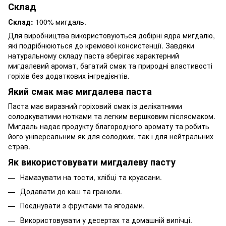
Склад
Склад:
100% мигдаль.
Для виробництва використовуються добірні ядра мигдалю,
які подрібнюються до кремової консистенції. Завдяки
натуральному складу паста зберігає характерний
мигдалевий аромат, багатий смак та природні властивості
горіхів без додаткових інгредієнтів.
Який смак має мигдалева паста
Паста має виразний горіховий смак із делікатними
солодкуватими нотками та легким вершковим післясмаком.
Мигдаль надає продукту благородного аромату та робить
його універсальним як для солодких, так і для нейтральних
страв.
Як використовувати мигдалеву пасту
Намазувати на тости, хлібці та круасани.
Додавати до каш та граноли.
Поєднувати з фруктами та ягодами.
Використовувати у десертах та домашній випічці.