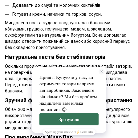
Додавати до смузі та молочних коктейлів.
Готувати креми, начинки та горіхові соуси.
Мигдалева паста чудово поєднується з бананами,
яблуками, грушею, полуницею, медом, шоколадом,
сухофруктами та натуральним йогуртом. Вона допомагає
швидко створити поживний сніданок або корисний перекус
без складного приготування.
Натуральна паста без стабілізаторів
Оскільки продукт не містить емульгаторів та стабілізаторів,
на поверхні може природно відокремлюватися мигдалева
олія. Це нормальна ознака натуральної горіхової пасти.
Перед вживанням достатньо ретельно перемішати вміст
баночки.
Зручний формат для щоденного використання
Об'єм 200 мл стане оптимальним вибором для регулярного
використання вдома. Така баночка чудово підійде для всієї
родини та дозволить довше насолоджуватися натуральною
мигдалевою пастою у щоденному раціоні.
Про виробника ЖивоДар