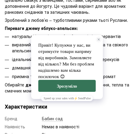
Ідеально смакує з млинцями, тостами, сирниками або як
доповнення до йогурту. Це чудовий варіант для ароматних
ранкових сніданків та затишних чаювань.
Зроблений з любов’ю – турботливими руками тьоті Руслани.
Переваги джему яблуко-апельсин:
натуральні інгредієнти – без барвників і консервантів
виразний смак – поєднання солодкого яблука та свіжого
апельсина
ідеальний до сніданків, десертів та легких перекусів
домашня рецептура і ручна робота
приємна текстура та яскравий цитрусовий аромат
Обирайте
джем яблуко-апельсин
– для натхнення, тепла та
смачних моментів кожного дня.
Характеристики
Бренд
Бабин сад
Наявність
Немає в наявності