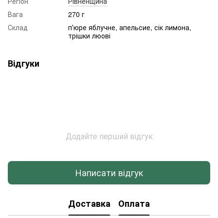
Регіон
Рівненщина
Вага
270 г
Склад
пʼюре яблучне, апельсие, сік лимона,
трішки люові
Відгуки
Додайте перший відгук
Написати відгук
Доставка
Оплата