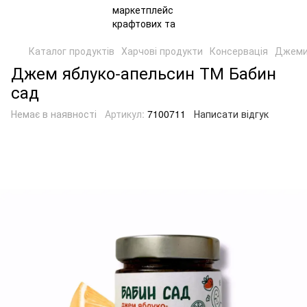
Каталог продуктів
Харчові продукти
Консервація
Джеми
Джем яблуко-апельсин ТМ Бабин
сад
Немає в наявності
Артикул:
7100711
Написати відгук