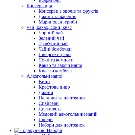
Ефірні олії
Консервація
Консерви з овочів та фруктів
Джеми та варення
Мариновані гриби
Чай, какао, соки, квас
Чорний чай
Зелений чай
Трав'яний чай
Чайні бомбочки
Лікарські трави
Соки та компоти
Какао та гарячі напої
Квас та комбуча
Алкогольні напої
Вино
Крафтове пиво
Джини
Наливки та настоянки
Спайсери
Дистиляти
Медовий алкогольний напій
Лікери
Набори для настоянок