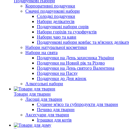
Подарункові Набори
Корпоративні подарунки
Смачні подарункові набори
Солодкі подарунки
Набори делікатесів
Подарункові набори сирів
Набори горіхів та сухофруктів
Набори чаю та кави
Подарункові набори ковбас та м'ясних делікат
Набори натуральної косметики
Набори на свята
Подарунки на День захисника України
Подарунки на Новий рік та Різдво
Подарунки на День святого Валентина
Подарунки на Пасху
Подарунки до Дня жінок
Алкогольні набори
Товари для тварин
Ласощі для тварин
Cушене м'ясо та субпродукти для тварин
Печиво для тварин
Аксесуари для тварин
Іграшки для котів