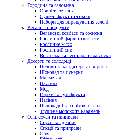
Городина та садовина
Овочі та зелень
Сушені фрукти та овочі
Набори для вирощування зелені
Веганські продукти
Веганські ковбаси та сосиски
Рослинний фарш та котлети
Рослинне м'ясо
Рослинний сир
Веганські та вегетаріанські снеки
Десерти та солодощі
Печиво та кондитерські вироби
Шоколад та цукерки
Мармелад
Пастила
Мед
Горіхи та сухофрукти
Насіння
Шоколадні та горіхові пасти
Згущене молоко та карамель
Олії, соуси та приправи
Соуси та аджики
Спеції та приправи
Олія