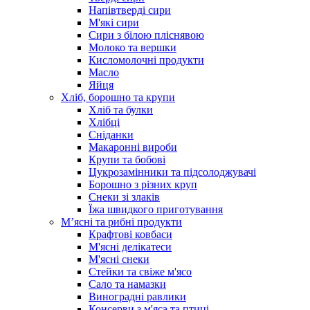
Напівтверді сири
М'які сири
Сири з білою пліснявою
Молоко та вершки
Кисломолочні продукти
Масло
Яйця
Хліб, борошно та крупи
Хліб та булки
Хлібці
Сніданки
Макаронні вироби
Крупи та бобові
Цукрозамінники та підсолоджувачі
Борошно з різних круп
Снеки зі злаків
Їжа швидкого приготування
Мʼясні та рибні продукти
Крафтові ковбаси
М'ясні делікатеси
М'ясні снеки
Стейки та свіже м'ясо
Сало та намазки
Виноградні равлики
Консерви з м'яса та птиці