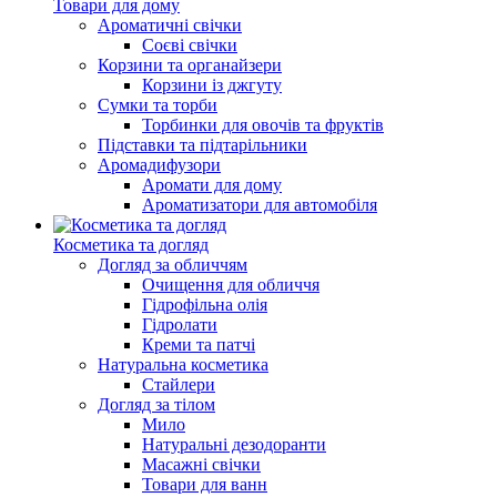
Товари для дому
Ароматичні свічки
Соєві свічки
Корзини та органайзери
Корзини із джгуту
Сумки та торби
Торбинки для овочів та фруктів
Підставки та підтарільники
Аромадифузори
Аромати для дому
Ароматизатори для автомобіля
Косметика та догляд
Догляд за обличчям
Очищення для обличчя
Гідрофільна олія
Гідролати
Креми та патчі
Натуральна косметика
Стайлери
Догляд за тілом
Мило
Натуральні дезодоранти
Масажні свічки
Товари для ванн