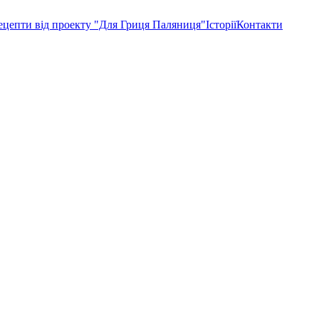
ецепти від проекту "Для Гриця Паляниця"
Історії
Контакти