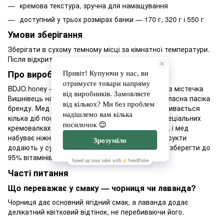
кремова текстура, зручна для намащування
доступний у трьох розмірах банки — 170 г, 320 г і 550 г
Умови зберігання
Зберігати в сухому темному місці за кімнатної температури.
Після відкриття щільно закривати кришку.
Про виробника BDJO.honey
BDJO.honey — сімейне виробництво крем-меду з містечка
Вишнівець на Тернопільщині, де розташована власна пасіка
бренду. Мед не проходить термічну обробку і збивається
кілька діб поспіль при температурі 14–15°C у спеціальних
кремовалках — так руйнуються кристали цукру, і мед
набуває ніжної, повітряної текстури. Ягоди та фрукти
додають у сублімованому вигляді, що дозволяє зберегти до
95% вітамінів. Кожну баночку фасують вручну.
Часті питання
Що переважає у смаку — чорниця чи лаванда?
Чорниця дає основний ягідний смак, а лаванда додає
делікатний квітковий відтінок, не перебиваючи його.