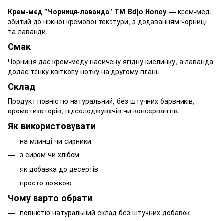
Крем-мед "Чорниця-лаванда" ТМ Bdjo Honey
— крем-мед,
збитий до ніжної кремової текстури, з додаванням чорниці
та лаванди.
Смак
Чорниця дає крем-меду насичену ягідну кислинку, а лаванда
додає тонку квіткову нотку на другому плані.
Склад
Продукт повністю натуральний, без штучних барвників,
ароматизаторів, підсолоджувачів чи консервантів.
Як використовувати
на млинці чи сирники
з сиром чи хлібом
як добавка до десертів
просто ложкою
Чому варто обрати
повністю натуральний склад без штучних добавок