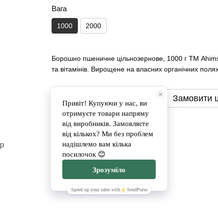
Вага
1000
2000
Борошно пшеничне цільнозернове, 1000 г ТМ Ahims
та вітамінів. Вирощене на власних органічних полях 
Замовити
Замовити 
Доставка
Оплата
ар