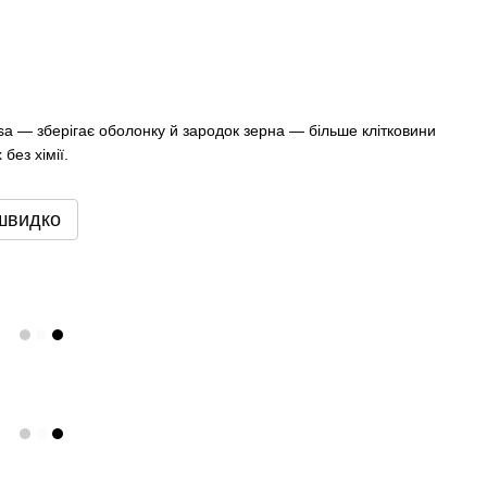
a — зберігає оболонку й зародок зерна — більше клітковини
без хімії.
швидко