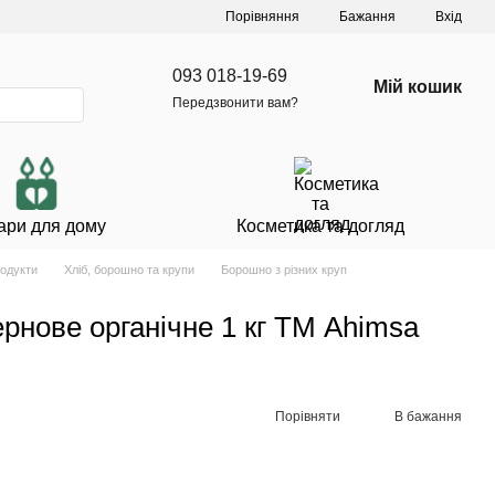
Порівняння
Бажання
Вхід
093 018-19-69
Мій кошик
Передзвонити вам?
ари для дому
Косметика та догляд
родукти
Хліб, борошно та крупи
Борошно з різних круп
нове органічне 1 кг ТМ Ahimsa
Порівняти
В бажання