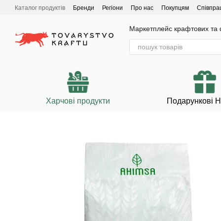
Перейти до основного контенту
Каталог продуктів
Бренди
Регіони
Про нас
Покупцям
Співпра
Маркетплейс крафтових та ф
Харчові продукти
Подарункові 