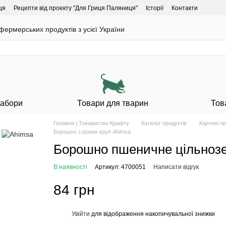
ця
Рецепти від проекту "Для Гриця Паляниця"
Історії
Контакти
ермерських продуктів з усієї України
Набори
Товари для тварин
Тов
Головна | Товариство Крафту
Каталог продуктів
Харчові п
Борошно з різних круп Ahimsa
Борошно пшеничне цільнозер
В наявності
Артикул: 4700051
Написати відгук
84 грн
Увійти
для відображення накопичувальної знижки
%