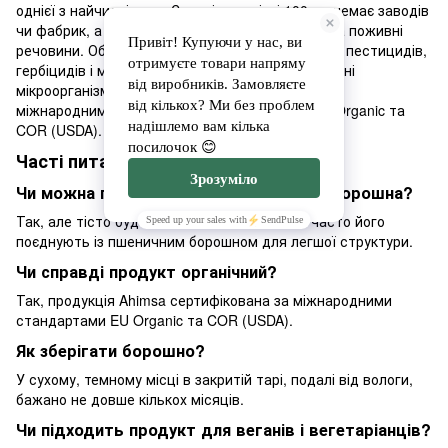
однієї з найчистіших в Європі, у радіусі 100 км немає заводів
чи фабрик, а грунт тут чорноземний, багатий на поживні
речовини. Обробіток ведеться без синтетичних пестицидів,
гербіцидів і мінеральних добрив — лише природні
мікроорганізми. Якість продукції підтверджена
міжнародними органічними сертифікатами EU Organic та
COR (USDA).
Часті питання
Чи можна пекти хліб лише з житнього борошна?
Так, але тісто буде щільнішим і вологим — часто його
поєднують із пшеничним борошном для легшої структури.
Чи справді продукт органічний?
Так, продукція Ahimsa сертифікована за міжнародними
стандартами EU Organic та COR (USDA).
Як зберігати борошно?
У сухому, темному місці в закритій тарі, подалі від вологи,
бажано не довше кількох місяців.
Чи підходить продукт для веганів і вегетаріанців?