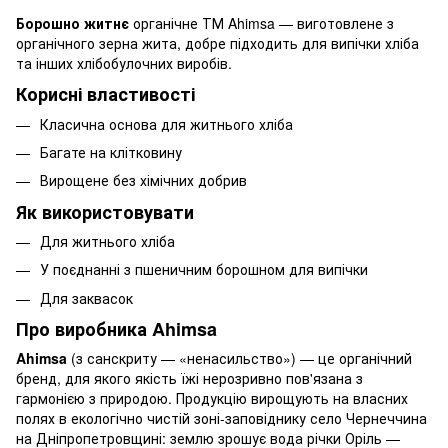
Борошно житнє
органічне ТМ Ahimsa — виготовлене з
органічного зерна жита, добре підходить для випічки хліба
та інших хлібобулочних виробів.
Корисні властивості
Класична основа для житнього хліба
Багате на клітковину
Вирощене без хімічних добрив
Як використовувати
Для житнього хліба
У поєднанні з пшеничним борошном для випічки
Для заквасок
Про виробника Ahimsa
Ahimsa
(з санскриту — «ненасильство») — це органічний
бренд, для якого якість їжі нерозривно пов'язана з
гармонією з природою. Продукцію вирощують на власних
полях в екологічно чистій зоні-заповіднику село Чернеччина
на Дніпропетровщині: землю зрошує вода річки Оріль —