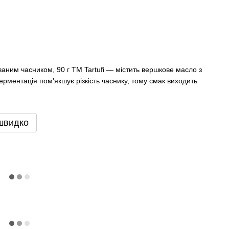
им часником, 90 г ТМ Tartufi — містить вершкове масло з
ентація пом'якшує різкість часнику, тому смак виходить
швидко