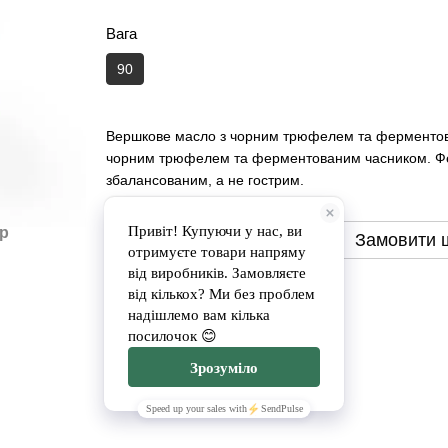
Вага
90
Вершкове масло з чорним трюфелем та ферментован
чорним трюфелем та ферментованим часником. Ферм
збалансованим, а не гострим.
ар
Замовити
Замовити 
Доставка
Оплата