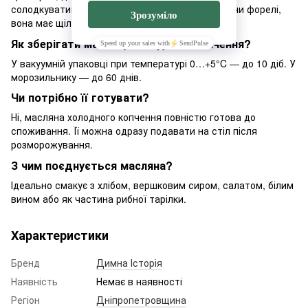
солодкуватими нотами. На відміну від скумбрії чи форелі,
вона має щільніше філе і вищу поживність.
Як зберігати масляну холодного копчення?
У вакуумній упаковці при температурі 0…+5°C — до 10 діб. У
морозильнику — до 60 днів.
Чи потрібно її готувати?
Ні, масляна холодного копчення повністю готова до
споживання. Її можна одразу подавати на стіл після
розморожування.
З чим поєднується масляна?
Ідеально смакує з хлібом, вершковим сиром, салатом, білим
вином або як частина рибної тарілки.
Характеристики
Бренд
Димна Історія
Наявність
Немає в наявності
Регіон
Дніпропетровщина