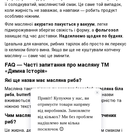
її солодкуватий, маслянистий смак. Це саме той випадок,
коли жирність не заважає, а навпаки — робить продукт
особливо ніжним.
Філе масляної
акуратно пакується у вакуум
, легке
підморожування зберігає свіжість і форму, а
фольгозол
захищає під час доставки.
Надсилаємо щодня по буднях
.
Ідеальна для канапок, рибних тарілок або просто як перекус
із келихом білого вина. Якщо ви ще не куштували копчену
масляну — саме час це змінити.
FAQ — Часті запитання про масляну ТМ
«Димна Історія»
Які ще назви має масляна риба?
Масляна також відома як
есколар (escolar)
,
масляна біла
риба
,
butterfish
,
oilfish
або
лепідосефал
. Усі ці назви
вживаються для позначення риби з високою жирністю та
ніжною текстурою.
Чим масляна відрізняється від інших копчених
риб?
Це жирна, делікатна риба з м’яким, маслянистим смаком і