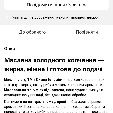
Повідомити, коли з'явиться
Увійти
для відображення накопичувальної знижки
%
До обраного
Порівняти
Опис
Масляна холодного копчення —
жирна, ніжна і готова до подачі
Масляна від ТМ «Димна Історія»
— це делікатес для тих,
хто цінує жирну, ніжну рибу з м’яким копченим ароматом.
Малосольна та в міру підкопчена
, вона чудово смакує в
охолодженому вигляді, без додаткової обробки.
Коптимо її
на натуральному дереві
— без жодної рідкої
ароматики. Повільне холодне копчення дозволяє зберегти
природну текстуру риби, а правильна солоність — розкрити