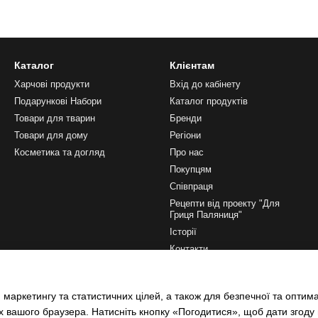
Каталог
Клієнтам
Харчові продукти
Вхід до кабінету
Подарункові Набори
Каталог продуктів
Товари для тварин
Бренди
Товари для дому
Регіони
Косметика та догляд
Про нас
Покупцям
Співпраця
Рецепти від проекту "Для
Гриця Паляниця"
Історії
Контакти
Ми в соцмережах
 маркетингу та статистичних цілей, а також для безпечної та оптим
х вашого браузера. Натисніть кнопку «Погодитися», щоб дати згоду