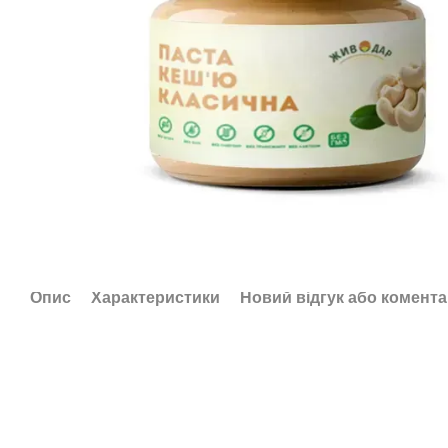
Опис
Характеристики
Новий відгук або комент