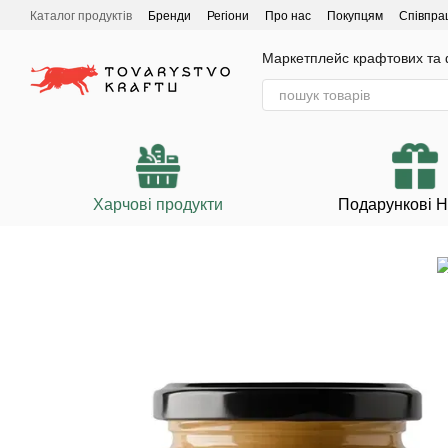
Перейти до основного контенту
Каталог продуктів
Бренди
Регіони
Про нас
Покупцям
Співпра
Маркетплейс крафтових та ф
Харчові продукти
Подарункові 