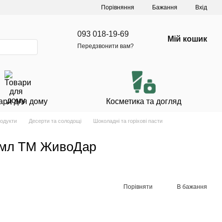
Порівняння
Бажання
Вхід
093 018-19-69
Мій кошик
Передзвонити вам?
ари для дому
Косметика та догляд
родукти
Десерти та солодощі
Шоколадні та горіхові пасти
0 мл ТМ ЖивоДар
Порівняти
В бажання