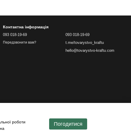
Контактна інформація
093 018-19-69
093 018-19-69
t.me/tovarystvo_kraftu
Передзвонити вам?
hello@tovarystvo-kraftu.com
альної роботи
Погодитися
 на