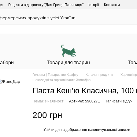
ця
Рецепти від проекту "Для Гриця Паляниця"
Історії
Контакти
ермерських продуктів з усієї України
Набори
Товари для тварин
Тов
Головна | Товариство Крафту
Каталог продуктів
Харчові п
Шоколадні та горіхові пасти ЖивоДар
Паста Кеш'ю Класична, 10
Немає в наявності
Артикул: 5900271
Написати відгук
200 грн
Увійти
для відображення накопичувальної знижки
%