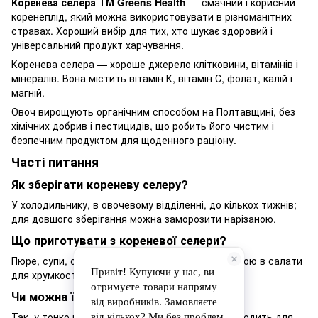
Коренева селера ТМ Greens Health
— смачний і корисний
коренеплід, який можна використовувати в різноманітних
стравах. Хороший вибір для тих, хто шукає здоровий і
універсальний продукт харчування.
Коренева селера — хороше джерело клітковини, вітамінів і
мінералів. Вона містить вітамін К, вітамін С, фолат, калій і
магній.
Овоч вирощують органічним способом на Полтавщині, без
хімічних добрив і пестицидів, що робить його чистим і
безпечним продуктом для щоденного раціону.
Часті питання
Як зберігати кореневу селеру?
У холодильнику, в овочевому відділенні, до кількох тижнів;
для довшого зберігання можна заморозити нарізаною.
Що приготувати з кореневої селери?
Пюре, супи, овочеві рагу, а також додавати сирою в салати
для хрумкості.
Чи можна їсти селеру сирою?
Так, у тонко нарізаному вигляді вона добре підходить для