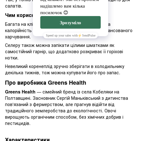
салатів.
Чим корисна селера для раціону?
Багата на клітковину та мікроелементи, а низька
калорійність робить її гарним вибором для збалансованого
харчування.
Селеру також можна запікати цілими шматками як
самостійний гарнір, що додатково розкриває її горіхові
нотки.
Невеликий коренеплід зручно зберігати в холодильнику
декілька тижнів, тож можна купувати його про запас.
Про виробника Greens Health
Greens Health
— сімейний бренд із села Кобеляки на
Полтавщині. Засновник Сергій Маньківський з дитинства
пов'язаний з фермерством, але прагнув відійти від
традиційного землеробства до екологічності. Овочі
вирощують органічним способом, без хімічних добрив і
пестицидів.
Характеристики