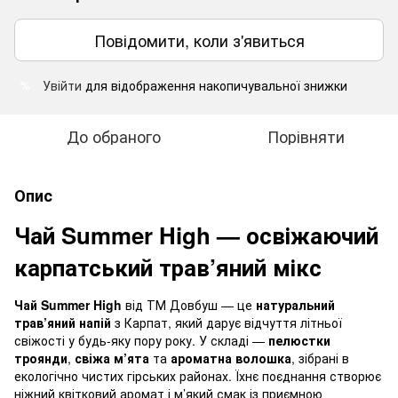
Повідомити, коли з'явиться
Увійти
для відображення накопичувальної знижки
%
До обраного
Порівняти
Опис
Чай Summer High — освіжаючий
карпатський трав’яний мікс
Чай Summer High
від ТМ Довбуш — це
натуральний
трав’яний напій
з Карпат, який дарує відчуття літньої
свіжості у будь-яку пору року. У складі —
пелюстки
троянди
,
свіжа м’ята
та
ароматна волошка
, зібрані в
екологічно чистих гірських районах. Їхнє поєднання створює
ніжний квітковий аромат і м’який смак із приємною