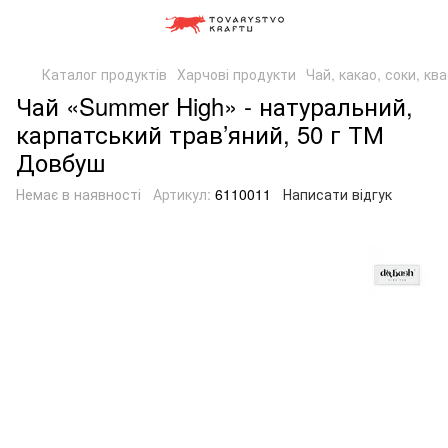
Каталог продуктів
Харчові продукти
Чай, какао, соки, кв
Чай «Summer High» - натуральний,
карпатський трав’яний, 50 г ТМ
Довбуш
Немає в наявності
Артикул:
6110011
Написати відгук