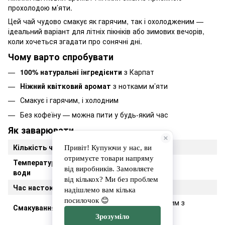
прохолодою м’яти.
Цей чай чудово смакує як гарячим, так і охолодженим —
ідеальний варіант для літніх пікніків або зимових вечорів,
коли хочеться згадати про сонячні дні.
Чому варто спробувати
100% натуральні інгредієнти
з Карпат
Ніжний квітковий аромат
з нотками м’яти
Смакує і гарячим, і холодним
Без кофеїну — можна пити у будь-який час
Як заварювати
Кількість чаю
1–2 ч. л. на 200 мл води
Температура
90–95°C
води
Час настоювання
5–7 хвилин
Гарячим або охолодженим з
Смакування
льодом