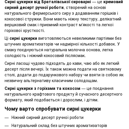
Сирні цукерки від Браталівської сироварні
— це
кремовий
сирний десерт ручної роботи
, створений на основі
натурального фермерського сиру з додаванням горішків і
кокосової стружки. Вони мають ніжну текстуру, делікатний
вершковий смак і приємний контраст м’якості та легкої
горіхової хрусткості.
Ці
сирні цукерки
виготовляються невеликими партіями без
штучних ароматизаторів чи надмірної кількості добавок. У
смаку поєднуються натуральна молочна основа, легка
солодкість і ніжний кокосовий післясмак.
Сирні ласощі чудово підходять до кави, чаю або як легкий
десерт після вечері. Їх також можна подати на святковому
столі, додати до подарункового набору чи взяти із собою як
незвичну альтернативу класичним солодощам.
Сирні цукерки з горіхами та кокосом
— це поєднання
натурального крафтового продукту й сучасного десертного
формату, який подобається і дорослим, і дітям.
Чому варто спробувати сирні цукерки
Ніжний сирний десерт ручної роботи
Натуральний склад без штучних ароматизаторів