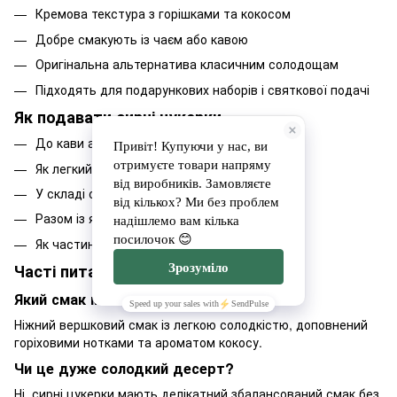
Кремова текстура з горішками та кокосом
Добре смакують із чаєм або кавою
Оригінальна альтернатива класичним солодощам
Підходять для подарункових наборів і святкової подачі
Як подавати сирні цукерки
До кави або ароматного чаю
Як легкий десерт після вечері
У складі сирної або десертної тарілки
Разом із ягодами чи фруктами
Як частину гастрономічного подарунка
Часті питання
Який смак мають сирні цукерки?
Ніжний вершковий смак із легкою солодкістю, доповнений
горіховими нотками та ароматом кокосу.
Чи це дуже солодкий десерт?
Ні, сирні цукерки мають делікатний збалансований смак без