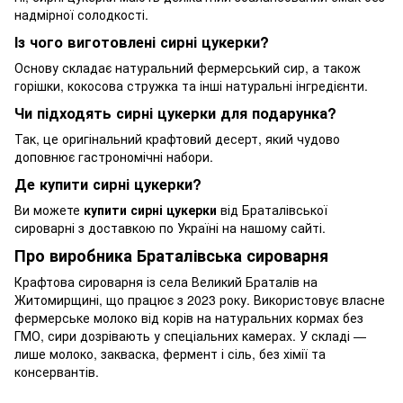
надмірної солодкості.
Із чого виготовлені сирні цукерки?
Основу складає натуральний фермерський сир, а також
горішки, кокосова стружка та інші натуральні інгредієнти.
Чи підходять сирні цукерки для подарунка?
Так, це оригінальний крафтовий десерт, який чудово
доповнює гастрономічні набори.
Де купити сирні цукерки?
Ви можете
купити сирні цукерки
від Браталівської
сироварні з доставкою по Україні на нашому сайті.
Про виробника Браталівська сироварня
Крафтова сироварня із села Великий Браталів на
Житомирщині, що працює з 2023 року. Використовує власне
фермерське молоко від корів на натуральних кормах без
ГМО, сири дозрівають у спеціальних камерах. У складі —
лише молоко, закваска, фермент і сіль, без хімії та
консервантів.