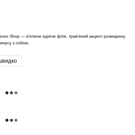
ачно Shop — в'ялене куряче філе, трав'яний акцент розмарину,
екусу з собою.
швидко