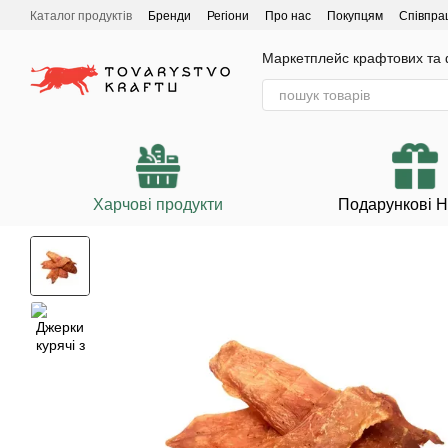
Перейти до основного контенту
Каталог продуктів
Бренди
Регіони
Про нас
Покупцям
Співпра
Маркетплейс крафтових та ф
Харчові продукти
Подарункові 