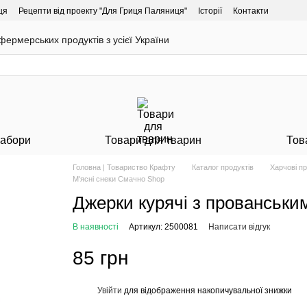
ця
Рецепти від проекту "Для Гриця Паляниця"
Історії
Контакти
ермерських продуктів з усієї України
Набори
Товари для тварин
Тов
Головна | Товариство Крафту
Каталог продуктів
Харчові п
М'ясні снеки Смачно Shop
Джерки курячі з прованськи
В наявності
Артикул: 2500081
Написати відгук
85 грн
Увійти
для відображення накопичувальної знижки
%