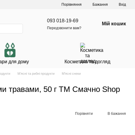
Порівняння
Бажання
Вхід
093 018-19-69
Мій кошик
Передзвонити вам?
ари для дому
Косметика та догляд
родукти
Мʼясні та рибні продукти
М'ясні снеки
ми травами, 50 г ТМ Смачно Shop
Порівняти
В бажання