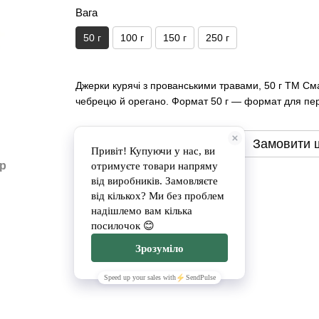
Вага
50 г
100 г
150 г
250 г
Джерки курячі з прованськими травами, 50 г ТМ См
чебрецю й орегано. Формат 50 г — формат для пер
Замовити
Замовити 
ар
Доставка
Оплата