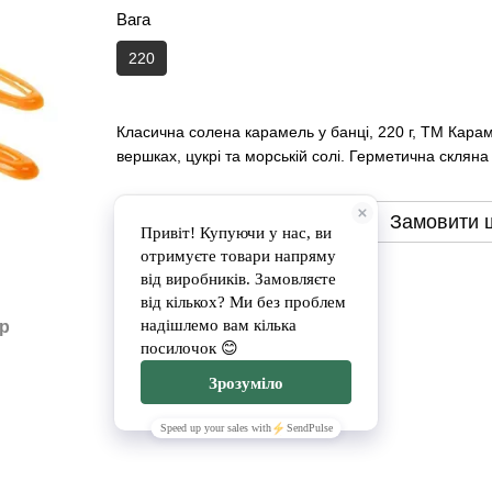
Вага
220
Класична солена карамель у банці, 220 г, ТМ Кара
вершках, цукрі та морській солі. Герметична склян
Замовити
Замовити 
Доставка
Оплата
ар