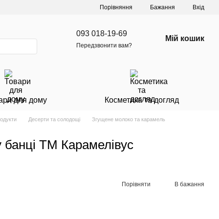
Порівняння
Бажання
Вхід
093 018-19-69
Мій кошик
Передзвонити вам?
ари для дому
Косметика та догляд
родукти
Десерти та солодощі
Згущене молоко та карамель
 банці ТМ Карамелівус
Порівняти
В бажання