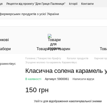
ця
Рецепти від проекту "Для Гриця Паляниця"
Історії
Контакти
ермерських продуктів з усієї України
Набори
Товари для тварин
Тов
Головна | Товариство Крафту
Каталог продуктів
Харчові п
Згущене молоко та карамель Карамелівус
Класична солена карамель у
В наявності
Артикул: 5900061
Написати відгук
150 грн
Увійти
для відображення накопичувальної знижки
%