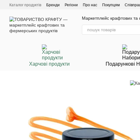
Перейти до основного контенту
Каталог продуктів
Бренди
Регіони
Про нас
Покупцям
Співпра
Маркетплейс крафтових та ф
Харчові продукти
Подарункові 