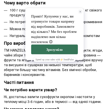
Чому варто обрати
100 г сушених фруктів відповідає більш ніж 1 кг свіжого
продукту
Не потребує попереднього замочування чи промивання
Можна подавати гарячим або холодним
Натуральна альтернатива покупним сокам і компотам
Про виробника
ТМ HANZELMANN.CRAFT виготовляє сушені фрукти, ягоди,
чайні збори та пастилу невеликими партіями. Сировина —
фрукти та ягоди з власного саду, вимиті, перевірені вручну
та висушені в сушарках за низької температури, щоб
зберегти більшу частину вітамінів. Без хімічної обробки,
барвників і консервантів.
Часті питання
Чи потрібно варити узвар?
Ні, достатньо залити сухофрукти окропом і настояти у
теплому місці 3-6 годин, або в термосі — від однієї години.
Чи можна додавати цукор?