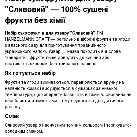
"Сливовий" — 100% сушені
фрукти без хімії
Набір сухофруктів для узвару "Сливовий"
ТМ
HANZELMANN.CRAFT — ретельно відібрані фрукти та ягоди
з власного саду для приготування традиційного
українського напою. Узвар — назва походить від слова
"заварити": фрукти лише доводять до кипіння або
настоюють окропом, без тривалого варіння.
Як готується набір
Фрукти та ягоди вимиваються, перевіряються вручну на
наявність комах і висушуються в сушарках за низької
температури, щоб зберегти більшість вітамінів. Сировина не
обробляється хімікатами, тому підходить і для дитячого
раціону.
Смак
Сливовий узвар з насиченим темним кольором і терпкувато-
солодким смаком.