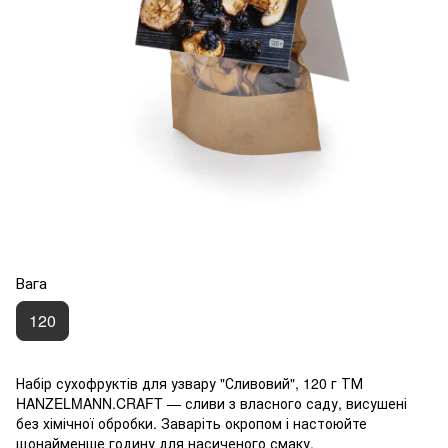
Вага
120
Набір сухофруктів для узвару "Сливовий", 120 г ТМ
HANZELMANN.CRAFT — сливи з власного саду, висушені
без хімічної обробки. Заваріть окропом і настоюйте
щонайменше годину для насиченого смаку.