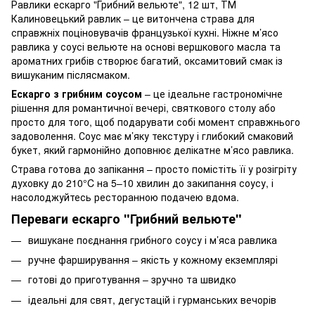
Равлики ескарго "Грибний вельюте", 12 шт, ТМ
Калиновецький равлик – це витончена страва для
справжніх поціновувачів французької кухні. Ніжне м’ясо
равлика у соусі вельюте на основі вершкового масла та
ароматних грибів створює багатий, оксамитовий смак із
вишуканим післясмаком.
Ескарго з грибним соусом
– це ідеальне гастрономічне
рішення для романтичної вечері, святкового столу або
просто для того, щоб подарувати собі момент справжнього
задоволення. Соус має м’яку текстуру і глибокий смаковий
букет, який гармонійно доповнює делікатне м’ясо равлика.
Страва готова до запікання – просто помістіть її у розігріту
духовку до 210°C на 5–10 хвилин до закипання соусу, і
насолоджуйтесь ресторанною подачею вдома.
Переваги ескарго "Грибний вельюте"
вишукане поєднання грибного соусу і м’яса равлика
ручне фарширування – якість у кожному екземплярі
готові до приготування – зручно та швидко
ідеальні для свят, дегустацій і гурманських вечорів