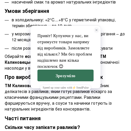
насичений смак та аромат натуральних інгредієнтів
Умови зберігання
в холодильнику: +2°C…+8°C у герметичній упаковці,
термін зберігання – до 10 днів
у морозильнику: -18°C або нижче, термін зберігання – до
12 місяців
після розморожування повторно не заморожувати
Обирайте
ескарго з грибним соусом вельюте ТМ
Калиновецький равлик
– для справжньої гастрономічної
насолоди у вас вдома.
Про виробника Калиновецький равлик
ТМ Калиновецький равлик
— український виробник
делікатесів з равликів, який готує равликів ескарго за
класичними французькими рецептами. Равлики
фаршируються вручну, а соуси та начинки готують із
натуральних інгредієнтів без консервантів.
Часті питання
Скільки часу запікати равликів?