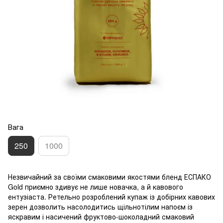
Вага
250
1000
Незвичайний за своїми смаковими якостями бленд ЕСПАКО
Gold приємно здивує не лише новачка, а й кавового
ентузіаста. Ретельно розроблений купаж із добірних кавових
зерен дозволить насолодитись щільнотілим напоєм із
яскравим і насичений фруктово-шоколадний смаковий