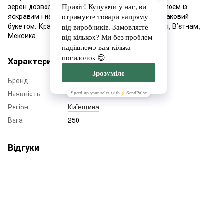
зерен дозволить насолодитись щільнотілим напоєм із
яскравим і насичений фруктово-шоколадний смаковий
букетом. Країни походження: Бразилія, Колумбія, В’єтнам,
Мексика
Характеристики
Бренд
ЕСПАКО
Наявність
Немає в наявності
Регіон
Київщина
Вага
250
Відгуки