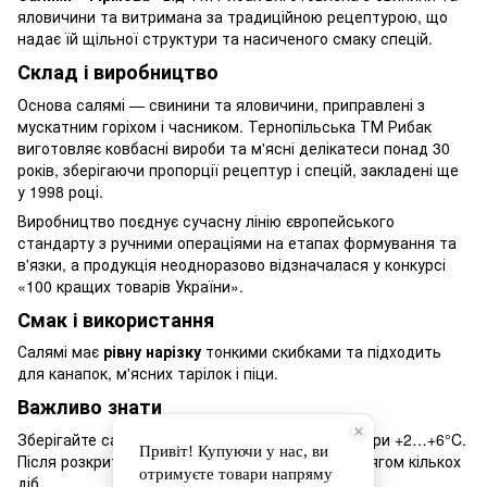
яловичини та витримана за традиційною рецептурою, що
надає їй щільної структури та насиченого смаку спецій.
Склад і виробництво
Основа салямі — свинини та яловичини, приправлені з
мускатним горіхом і часником. Тернопільська ТМ Рибак
виготовляє ковбасні вироби та м'ясні делікатеси понад 30
років, зберігаючи пропорції рецептур і спецій, закладені ще
у 1998 році.
Виробництво поєднує сучасну лінію європейського
стандарту з ручними операціями на етапах формування та
в'язки, а продукція неодноразово відзначалася у конкурсі
«100 кращих товарів України».
Смак і використання
Салямі має
рівну нарізку
тонкими скибками та підходить
для канапок, м'ясних тарілок і піци.
Важливо знати
Зберігайте салямі в холодильнику за температури +2…+6°C.
Після розкриття упаковки використовуйте протягом кількох
діб.